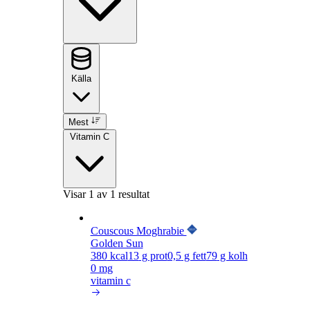
Källa
Mest
Vitamin C
Visar
1
av 1 resultat
Couscous Moghrabie
Golden Sun
380
kcal
13
g prot
0,5
g fett
79
g kolh
0 mg
vitamin c