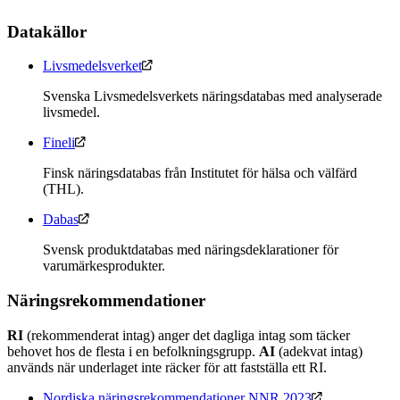
Datakällor
Livsmedelsverket
Svenska Livsmedelsverkets näringsdatabas med analyserade
livsmedel.
Fineli
Finsk näringsdatabas från Institutet för hälsa och välfärd
(THL).
Dabas
Svensk produktdatabas med näringsdeklarationer för
varumärkesprodukter.
Näringsrekommendationer
RI
(rekommenderat intag) anger det dagliga intag som täcker
behovet hos de flesta i en befolkningsgrupp.
AI
(adekvat intag)
används när underlaget inte räcker för att fastställa ett RI.
Nordiska näringsrekommendationer NNR 2023