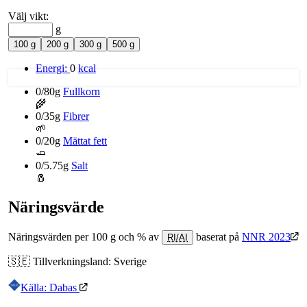
Välj vikt:
g
100 g
200 g
300 g
500 g
Energi:
0
kcal
0/80g
Fullkorn
🌾
0/35g
Fibrer
🌱
0/20g
Mättat fett
🧈
0/5.75g
Salt
🧂
Näringsvärde
Näringsvärden per 100 g och % av
baserat på
NNR 2023
RI/AI
🇸🇪
Tillverkningsland:
Sverige
Källa: Dabas