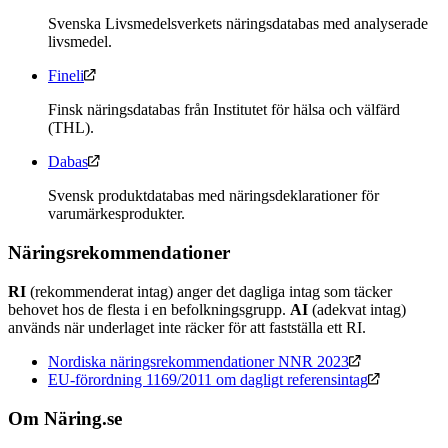
Svenska Livsmedelsverkets näringsdatabas med analyserade
livsmedel.
Fineli
Finsk näringsdatabas från Institutet för hälsa och välfärd
(THL).
Dabas
Svensk produktdatabas med näringsdeklarationer för
varumärkesprodukter.
Näringsrekommendationer
RI
(rekommenderat intag) anger det dagliga intag som täcker
behovet hos de flesta i en befolkningsgrupp.
AI
(adekvat intag)
används när underlaget inte räcker för att fastställa ett RI.
Nordiska näringsrekommendationer NNR 2023
EU-förordning 1169/2011 om dagligt referensintag
Om Näring.se