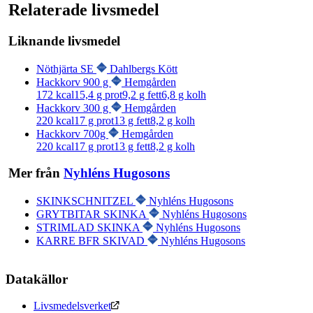
Relaterade livsmedel
Liknande livsmedel
Nöthjärta SE
Dahlbergs Kött
Hackkorv 900 g
Hemgården
172
kcal
15,4
g prot
9,2
g fett
6,8
g kolh
Hackkorv 300 g
Hemgården
220
kcal
17
g prot
13
g fett
8,2
g kolh
Hackkorv 700g
Hemgården
220
kcal
17
g prot
13
g fett
8,2
g kolh
Mer från
Nyhléns Hugosons
SKINKSCHNITZEL
Nyhléns Hugosons
GRYTBITAR SKINKA
Nyhléns Hugosons
STRIMLAD SKINKA
Nyhléns Hugosons
KARRE BFR SKIVAD
Nyhléns Hugosons
Datakällor
Livsmedelsverket