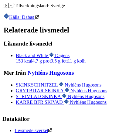
🇸🇪
Tillverkningsland:
Sverige
Källa: Dabas
Relaterade livsmedel
Liknande livsmedel
Black and White
Dagens
153
kcal
4,7
g prot
9,5
g fett
11
g kolh
Mer från
Nyhléns Hugosons
SKINKSCHNITZEL
Nyhléns Hugosons
GRYTBITAR SKINKA
Nyhléns Hugosons
STRIMLAD SKINKA
Nyhléns Hugosons
KARRE BFR SKIVAD
Nyhléns Hugosons
Datakällor
Livsmedelsverket