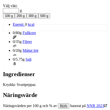
Välj vikt:
g
100 g
200 g
300 g
500 g
Energi:
0
kcal
0/80g
Fullkorn
🌾
0/35g
Fibrer
🌱
0/20g
Mättat fett
🧈
0/5.75g
Salt
🧂
Ingredienser
Krydda: Svartpeppar.
Näringsvärde
Näringsvärden per 100 g och % av
baserat på
NNR 2023
RI/AI