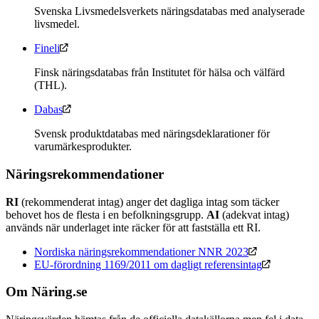
Svenska Livsmedelsverkets näringsdatabas med analyserade
livsmedel.
Fineli
Finsk näringsdatabas från Institutet för hälsa och välfärd
(THL).
Dabas
Svensk produktdatabas med näringsdeklarationer för
varumärkesprodukter.
Näringsrekommendationer
RI
(rekommenderat intag) anger det dagliga intag som täcker
behovet hos de flesta i en befolkningsgrupp.
AI
(adekvat intag)
används när underlaget inte räcker för att fastställa ett RI.
Nordiska näringsrekommendationer NNR 2023
EU-förordning 1169/2011 om dagligt referensintag
Om Näring.se