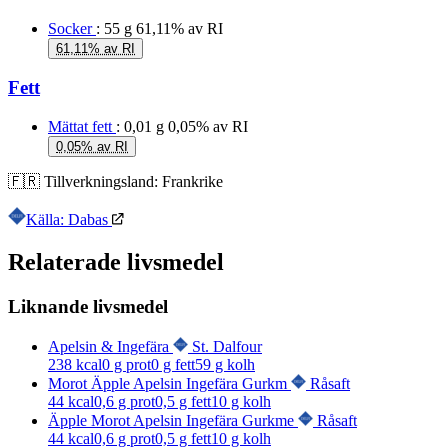
Socker
: 55 g
61,11% av RI
61,11% av RI
Fett
Mättat fett
: 0,01 g
0,05% av RI
0,05% av RI
🇫🇷
Tillverkningsland:
Frankrike
Källa: Dabas
Relaterade livsmedel
Liknande livsmedel
Apelsin & Ingefära
St. Dalfour
238
kcal
0
g prot
0
g fett
59
g kolh
Morot Äpple Apelsin Ingefära Gurkm
Råsaft
44
kcal
0,6
g prot
0,5
g fett
10
g kolh
Äpple Morot Apelsin Ingefära Gurkme
Råsaft
44
kcal
0,6
g prot
0,5
g fett
10
g kolh