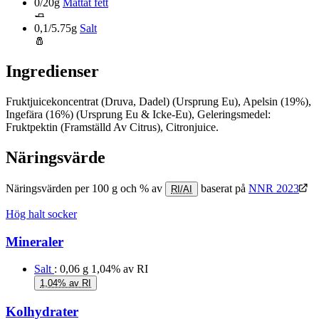
0/20g
Mättat fett
🧈
0,1/5.75g
Salt
🧂
Ingredienser
Fruktjuicekoncentrat (Druva, Dadel) (Ursprung Eu), Apelsin (19%),
Ingefära (16%) (Ursprung Eu & Icke-Eu), Geleringsmedel:
Fruktpektin (Framställd Av Citrus), Citronjuice.
Näringsvärde
Näringsvärden per 100 g och % av
baserat på
NNR 2023
RI/AI
Hög halt socker
Mineraler
Salt
: 0,06 g
1,04% av RI
1,04% av RI
Kolhydrater