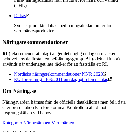
Finsk näringsdatabas från Institutet för hälsa och välfärd
(THL).
Dabas
Svensk produktdatabas med näringsdeklarationer för
varumärkesprodukter.
Näringsrekommendationer
RI
(rekommenderat intag) anger det dagliga intag som täcker
behovet hos de flesta i en befolkningsgrupp.
AI
(adekvat intag)
används när underlaget inte räcker för att fastställa ett RI.
Nordiska näringsrekommendationer NNR 2023
EU-förordning 1169/2011 om dagligt referensintag
Om Näring.se
Näringsvärden hämtas från de officiella datakällorna men fel i data
eller presentation kan förekomma. Kontrollera alltid mot
ursprungskällan vid behov.
Kategorier
Näringsämnen
Varumärken