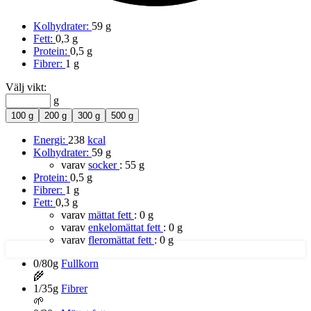
Kolhydrater:
59 g
Fett:
0,3 g
Protein:
0,5 g
Fibrer:
1 g
Välj vikt:
g
100 g
200 g
300 g
500 g
Energi:
238
kcal
Kolhydrater:
59 g
varav
socker
:
55 g
Protein:
0,5 g
Fibrer:
1 g
Fett:
0,3 g
varav
mättat fett
:
0 g
varav
enkelomättat fett
:
0 g
varav
fleromättat fett
:
0 g
0/80g
Fullkorn
🌾
1/35g
Fibrer
🌱