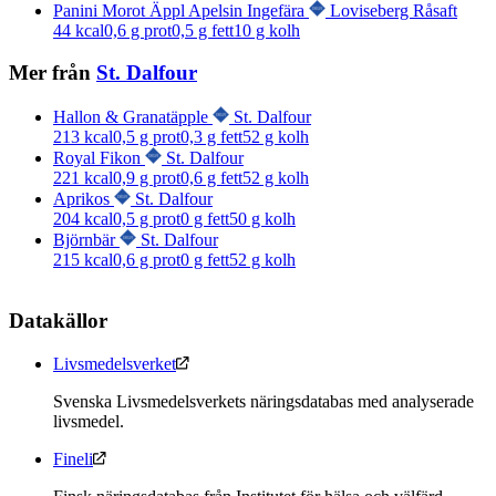
Panini Morot Äppl Apelsin Ingefära
Loviseberg Råsaft
44
kcal
0,6
g prot
0,5
g fett
10
g kolh
Mer från
St. Dalfour
Hallon & Granatäpple
St. Dalfour
213
kcal
0,5
g prot
0,3
g fett
52
g kolh
Royal Fikon
St. Dalfour
221
kcal
0,9
g prot
0,6
g fett
52
g kolh
Aprikos
St. Dalfour
204
kcal
0,5
g prot
0
g fett
50
g kolh
Björnbär
St. Dalfour
215
kcal
0,6
g prot
0
g fett
52
g kolh
Datakällor
Livsmedelsverket
Svenska Livsmedelsverkets näringsdatabas med analyserade
livsmedel.
Fineli