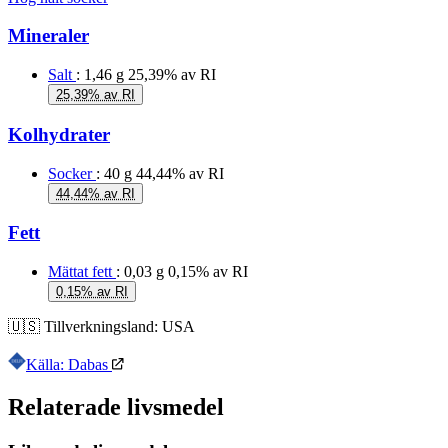
Mineraler
Salt
: 1,46 g
25,39% av RI
25,39% av RI
Kolhydrater
Socker
: 40 g
44,44% av RI
44,44% av RI
Fett
Mättat fett
: 0,03 g
0,15% av RI
0,15% av RI
🇺🇸
Tillverkningsland:
USA
Källa: Dabas
Relaterade livsmedel