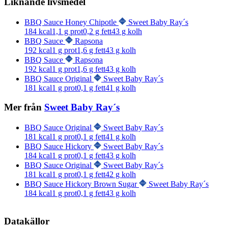
Liknande livsmedel
BBQ Sauce Honey Chipotle
Sweet Baby Ray´s
184
kcal
1,1
g prot
0,2
g fett
43
g kolh
BBQ Sauce
Rapsona
192
kcal
1
g prot
1,6
g fett
43
g kolh
BBQ Sauce
Rapsona
192
kcal
1
g prot
1,6
g fett
43
g kolh
BBQ Sauce Original
Sweet Baby Ray´s
181
kcal
1
g prot
0,1
g fett
41
g kolh
Mer från
Sweet Baby Ray´s
BBQ Sauce Original
Sweet Baby Ray´s
181
kcal
1
g prot
0,1
g fett
41
g kolh
BBQ Sauce Hickory
Sweet Baby Ray´s
184
kcal
1
g prot
0,1
g fett
43
g kolh
BBQ Sauce Original
Sweet Baby Ray´s
181
kcal
1
g prot
0,1
g fett
42
g kolh
BBQ Sauce Hickory Brown Sugar
Sweet Baby Ray´s
184
kcal
1
g prot
0,1
g fett
43
g kolh
Datakällor