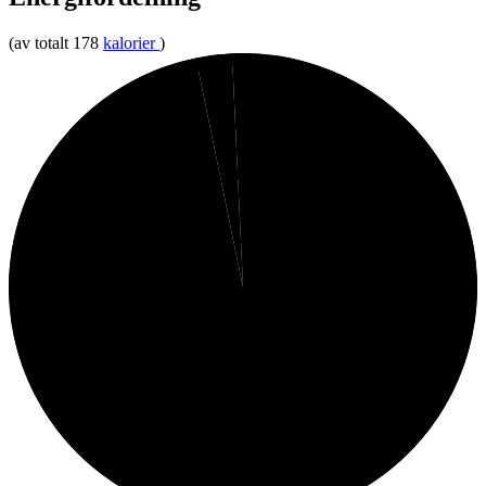
(av totalt 178
kalorier
)
1%
2%
Fett
Protein
97%
Kolhydrater