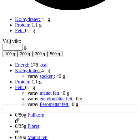
Kolhydrater:
41 g
Protein:
1,1 g
Fett:
0,1 g
Välj vikt:
g
100 g
200 g
300 g
500 g
Energi:
178
kcal
Kolhydrater:
41 g
varav
socker
:
40 g
Protein:
1,1 g
Fett:
0,1 g
varav
mättat fett
:
0 g
varav
enkelomättat fett
:
0 g
varav
fleromättat fett
:
0 g
0/80g
Fullkorn
🌾
0/35g
Fibrer
🌱
0/20g
Mättat fett