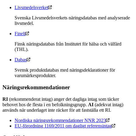
Livsmedelsverket
Svenska Livsmedelsverkets näringsdatabas med analyserade
livsmedel.
Fineli
Finsk näringsdatabas från Institutet för hälsa och välfärd
(THL).
Dabas
Svensk produktdatabas med näringsdeklarationer för
varumärkesprodukter.
Näringsrekommendationer
RI
(rekommenderat intag) anger det dagliga intag som täcker
behovet hos de flesta i en befolkningsgrupp.
AI
(adekvat intag)
används när underlaget inte räcker för att fastställa ett RI.
Nordiska näringsrekommendationer NNR 2023
EU-förordning 1169/2011 om dagligt referensintag