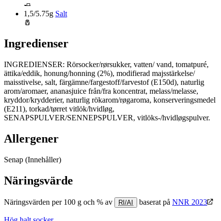
🧈
1,5/5.75g
Salt
🧂
Ingredienser
INGREDIENSER: Rörsocker/rørsukker, vatten/ vand, tomatpuré,
ättika/eddik, honung/honning (2%), modifierad majsstärkelse/
maisstivelse, salt, färgämne/fargestoff/farvestof (E150d), naturlig
arom/aromaer, ananasjuice från/fra koncentrat, melass/melasse,
kryddor/krydderier, naturlig rökarom/røgaroma, konserveringsmedel
(E211), torkad/tørret vitlök/hvidløg,
SENAPSPULVER/SENNEPSPULVER, vitlöks-/hvidløgspulver.
Allergener
Senap
(Innehåller)
Näringsvärde
Näringsvärden per 100 g och % av
baserat på
NNR 2023
RI/AI
Hög halt socker