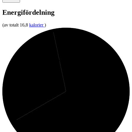
Energifördelning
(av totalt 16,8
kalorier
)
3%
Protein
30%
Fett
67%
Kolhydrater