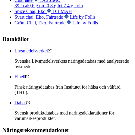
Chai latte
TASSIMO
39
kcal
0,6
g prot
0,8
g fett
7,4
g kolh
Spice Chai, Eko
DILMAH
Svart chai, Eko, Fairtrade
Life by Follis
Grönt Chai, Eko, Fairtrade
Life by Follis
Datakällor
Livsmedelsverket
Svenska Livsmedelsverkets näringsdatabas med analyserade
livsmedel.
Fineli
Finsk näringsdatabas från Institutet för hälsa och välfärd
(THL).
Dabas
Svensk produktdatabas med näringsdeklarationer för
varumärkesprodukter.
Näringsrekommendationer