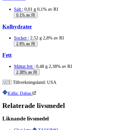
Salt
: 0,01 g
0,1% av RI
0,1% av RI
Kolhydrater
Socker
: 2,52 g
2,8% av RI
2,8% av RI
Fett
Mättat fett
: 0,48 g
2,38% av RI
2,38% av RI
🇺🇸
Tillverkningsland:
USA
Källa: Dabas
Relaterade livsmedel
Liknande livsmedel