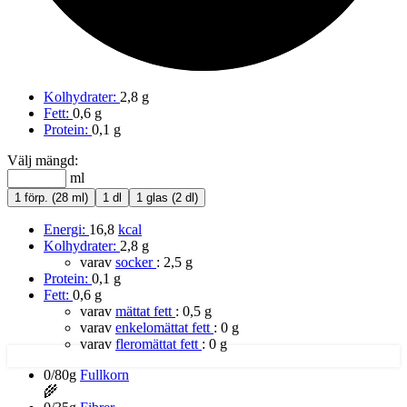
Kolhydrater:
2,8 g
Fett:
0,6 g
Protein:
0,1 g
Välj mängd:
ml
1 förp. (28 ml)
1 dl
1 glas (2 dl)
Energi:
16,8
kcal
Kolhydrater:
2,8 g
varav
socker
:
2,5 g
Protein:
0,1 g
Fett:
0,6 g
varav
mättat fett
:
0,5 g
varav
enkelomättat fett
:
0 g
varav
fleromättat fett
:
0 g
0/80g
Fullkorn
🌾