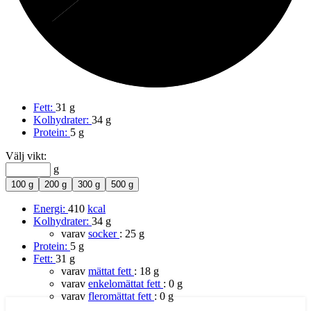
Fett:
31 g
Kolhydrater:
34 g
Protein:
5 g
Välj vikt:
g
100 g
200 g
300 g
500 g
Energi:
410
kcal
Kolhydrater:
34 g
varav
socker
:
25 g
Protein:
5 g
Fett:
31 g
varav
mättat fett
:
18 g
varav
enkelomättat fett
:
0 g
varav
fleromättat fett
:
0 g