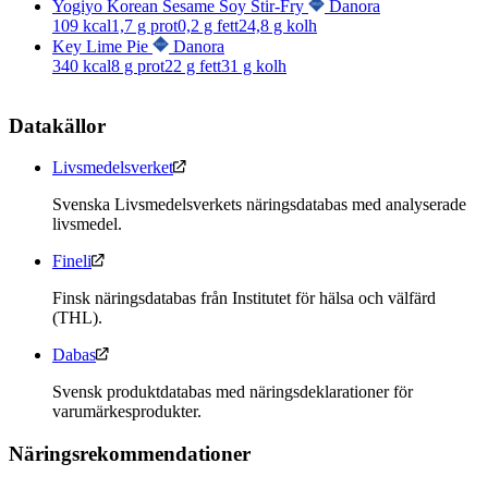
Yogiyo Korean Sesame Soy Stir-Fry
Danora
109
kcal
1,7
g prot
0,2
g fett
24,8
g kolh
Key Lime Pie
Danora
340
kcal
8
g prot
22
g fett
31
g kolh
Datakällor
Livsmedelsverket
Svenska Livsmedelsverkets näringsdatabas med analyserade
livsmedel.
Fineli
Finsk näringsdatabas från Institutet för hälsa och välfärd
(THL).
Dabas
Svensk produktdatabas med näringsdeklarationer för
varumärkesprodukter.
Näringsrekommendationer