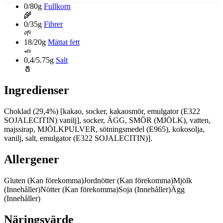
0/80g
Fullkorn
🌾
0/35g
Fibrer
🌱
18/20g
Mättat fett
🧈
0,4/5.75g
Salt
🧂
Ingredienser
Choklad (29,4%) [kakao, socker, kakaosmör, emulgator (E322
SOJALECITIN) vanilj], socker, ÄGG, SMÖR (MJÖLK), vatten,
majssirap, MJÖLKPULVER, sötningsmedel (E965), kokosolja,
vanilj, salt, emulgator (E322 SOJALECITIN)].
Allergener
Gluten
(Kan förekomma)
Jordnötter
(Kan förekomma)
Mjölk
(Innehåller)
Nötter
(Kan förekomma)
Soja
(Innehåller)
Ägg
(Innehåller)
Näringsvärde