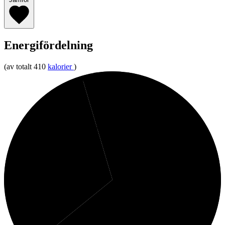
Energifördelning
(av totalt 410
kalorier
)
5%
Protein
31%
Kolhydrater
64%
Fett