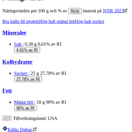
Näringsvärden per 100 g och % av
baserat på
NNR 2023
RI/AI
Bra källa till protein
Hög halt mättat fett
Hög halt socker
Mineraler
Salt
: 0,38 g
6,61% av RI
6,61% av RI
Kolhydrater
Socker
: 25 g
27,78% av RI
27,78% av RI
Fett
Mättat fett
: 18 g
90% av RI
90% av RI
🇺🇸
Tillverkningsland:
USA
Källa: Dabas