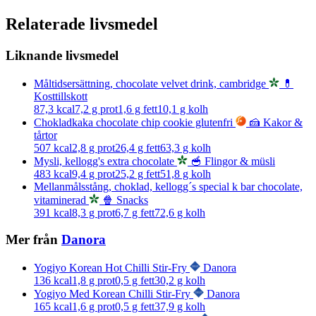
Relaterade livsmedel
Liknande livsmedel
Måltidsersättning, chocolate velvet drink, cambridge
💊
Kosttillskott
87,3
kcal
7,2
g prot
1,6
g fett
10,1
g kolh
Chokladkaka chocolate chip cookie glutenfri
🍰 Kakor &
tårtor
507
kcal
2,8
g prot
26,4
g fett
63,3
g kolh
Mysli, kellogg's extra chocolate
🥣 Flingor & müsli
483
kcal
9,4
g prot
25,2
g fett
51,8
g kolh
Mellanmålsstång, choklad, kellogg´s special k bar chocolate,
vitaminerad
🍿 Snacks
391
kcal
8,3
g prot
6,7
g fett
72,6
g kolh
Mer från
Danora
Yogiyo Korean Hot Chilli Stir-Fry
Danora
136
kcal
1,8
g prot
0,5
g fett
30,2
g kolh
Yogiyo Med Korean Chilli Stir-Fry
Danora
165
kcal
1,6
g prot
0,5
g fett
37,9
g kolh