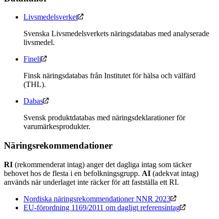
Livsmedelsverket
Svenska Livsmedelsverkets näringsdatabas med analyserade
livsmedel.
Fineli
Finsk näringsdatabas från Institutet för hälsa och välfärd
(THL).
Dabas
Svensk produktdatabas med näringsdeklarationer för
varumärkesprodukter.
Näringsrekommendationer
RI
(rekommenderat intag) anger det dagliga intag som täcker
behovet hos de flesta i en befolkningsgrupp.
AI
(adekvat intag)
används när underlaget inte räcker för att fastställa ett RI.
Nordiska näringsrekommendationer NNR 2023
EU-förordning 1169/2011 om dagligt referensintag