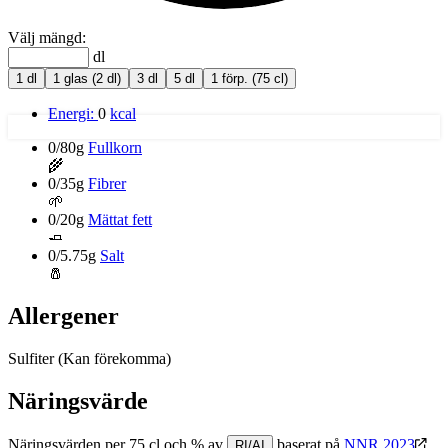
Välj mängd:
dl
1 dl
1 glas (2 dl)
3 dl
5 dl
1 förp. (75 cl)
Energi:
0
kcal
0/80g
Fullkorn
🌾
0/35g
Fibrer
🌱
0/20g
Mättat fett
🧈
0/5.75g
Salt
🧂
Allergener
Sulfiter
(Kan förekomma)
Näringsvärde
Näringsvärden per 75 cl och % av
baserat på
NNR 2023
RI/AI