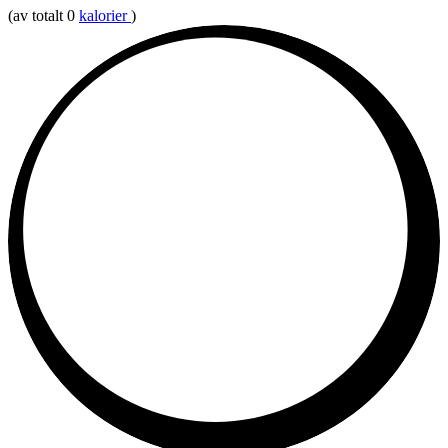
(av totalt 0
kalorier
)