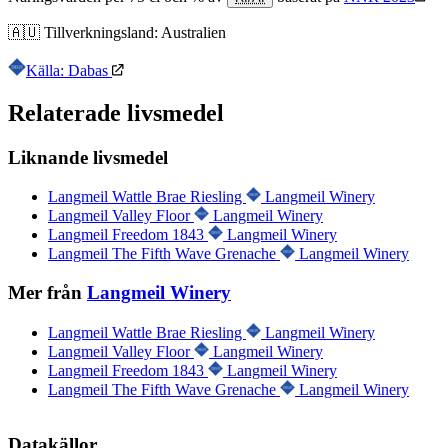
🇦🇺
Tillverkningsland:
Australien
Källa: Dabas
Relaterade livsmedel
Liknande livsmedel
Langmeil Wattle Brae Riesling
Langmeil Winery
Langmeil Valley Floor
Langmeil Winery
Langmeil Freedom 1843
Langmeil Winery
Langmeil The Fifth Wave Grenache
Langmeil Winery
Mer från
Langmeil Winery
Langmeil Wattle Brae Riesling
Langmeil Winery
Langmeil Valley Floor
Langmeil Winery
Langmeil Freedom 1843
Langmeil Winery
Langmeil The Fifth Wave Grenache
Langmeil Winery
Datakällor