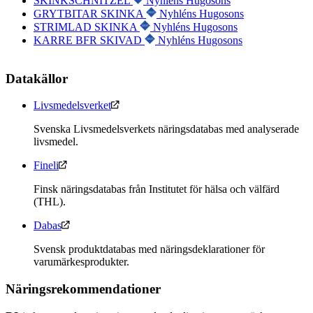
SKINKSCHNITZEL
Nyhléns Hugosons
GRYTBITAR SKINKA
Nyhléns Hugosons
STRIMLAD SKINKA
Nyhléns Hugosons
KARRE BFR SKIVAD
Nyhléns Hugosons
Datakällor
Livsmedelsverket
Svenska Livsmedelsverkets näringsdatabas med analyserade
livsmedel.
Fineli
Finsk näringsdatabas från Institutet för hälsa och välfärd
(THL).
Dabas
Svensk produktdatabas med näringsdeklarationer för
varumärkesprodukter.
Näringsrekommendationer