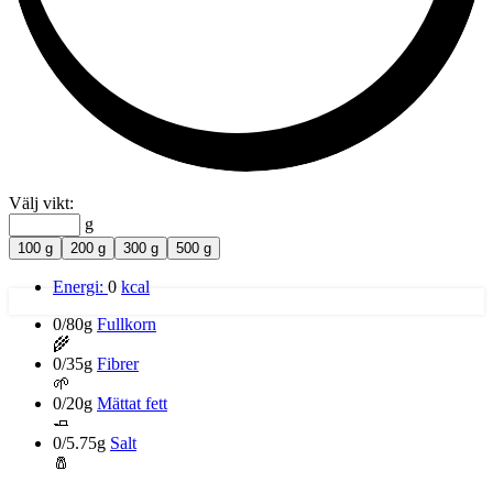
Välj vikt:
g
100 g
200 g
300 g
500 g
Energi:
0
kcal
0/80g
Fullkorn
🌾
0/35g
Fibrer
🌱
0/20g
Mättat fett
🧈
0/5.75g
Salt
🧂