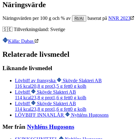
Näringsvärde
Näringsvärden per 100 g och % av
baserat på
NNR 2023
RI/AI
🇸🇪
Tillverkningsland:
Sverige
Källa: Dabas
Relaterade livsmedel
Liknande livsmedel
Lövbiff av fransyska
Skövde Slakteri AB
116
kcal
20,8
g prot
3,5
g fett
0
g kolh
Lövbiff
Skövde Slakteri AB
114
kcal
23,8
g prot
1,6
g fett
0
g kolh
Lövbiff
Skövde Slakteri AB
114
kcal
23,8
g prot
1,6
g fett
0
g kolh
LÖVBIFF INNANLÅR
Nyhléns Hugosons
Mer från
Nyhléns Hugosons