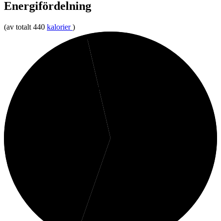
Energifördelning
(av totalt 440
kalorier
)
4%
Protein
41%
Kolhydrater
55%
Fett