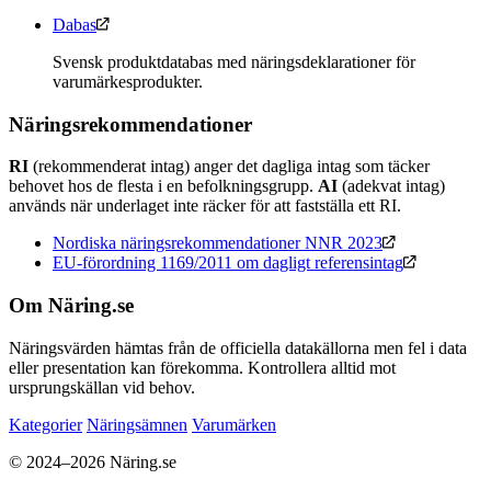
Dabas
Svensk produktdatabas med näringsdeklarationer för
varumärkesprodukter.
Näringsrekommendationer
RI
(rekommenderat intag) anger det dagliga intag som täcker
behovet hos de flesta i en befolkningsgrupp.
AI
(adekvat intag)
används när underlaget inte räcker för att fastställa ett RI.
Nordiska näringsrekommendationer NNR 2023
EU-förordning 1169/2011 om dagligt referensintag
Om Näring.se
Näringsvärden hämtas från de officiella datakällorna men fel i data
eller presentation kan förekomma. Kontrollera alltid mot
ursprungskällan vid behov.
Kategorier
Näringsämnen
Varumärken
© 2024–2026 Näring.se