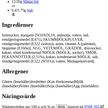
12/20g
Mättat fett
🧈
0,4/5.75g
Salt
🧂
Ingredienser
farinsocker, margarin [SOJAOLJA, palmolja, vatten, salt,
emulgeringsmedel (E471), SKUMMJÖLKPULVER,
emulgeringsmedel (E322 (solros)), arom, vitamin A (palmitat),
färgämne (E160a)], ÄGG, VETEMJÖL, GRÄDDE, druvsocker,
kakao, sötad kondenserad MJÖLK [MJÖLK, socker], SMÖR,
PEKANNÖTTER (2,51%), kakao, kondenserad MJÖLK, salt,
emulgeringsmedel (E322 (SOJA)), vatten, Madagaskarvanilj.
Allergener
Gluten
(Innehåller)
Jordnötter
(Kan förekomma)
Mjölk
(Innehåller)
Nötter
(Innehåller)
Soja
(Innehåller)
Ägg
(Innehåller)
Näringsvärde
Näringsvärden per 100 g och % av
baserat på
NNR 2023
RI/AI