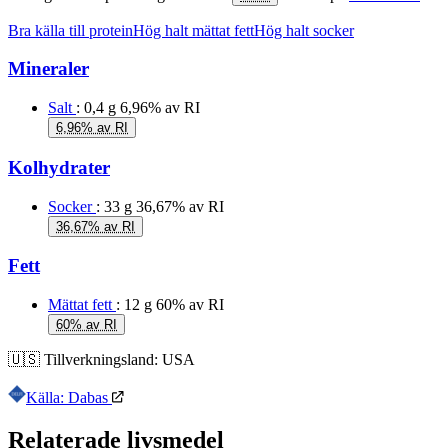
Bra källa till protein
Hög halt mättat fett
Hög halt socker
Mineraler
Salt
: 0,4 g
6,96% av RI
6,96% av RI
Kolhydrater
Socker
: 33 g
36,67% av RI
36,67% av RI
Fett
Mättat fett
: 12 g
60% av RI
60% av RI
🇺🇸
Tillverkningsland:
USA
Källa: Dabas
Relaterade livsmedel