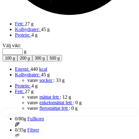
Fett:
27 g
Kolhydrater:
45 g
Protein:
4 g
Välj vikt:
g
100 g
200 g
300 g
500 g
Energi:
440
kcal
Kolhydrater:
45 g
varav
socker
:
33 g
Protein:
4 g
Fett:
27 g
varav
mättat fett
:
12 g
varav
enkelomättat fett
:
0 g
varav
fleromättat fett
:
0 g
0/80g
Fullkorn
🌾
0/35g
Fibrer
🌱