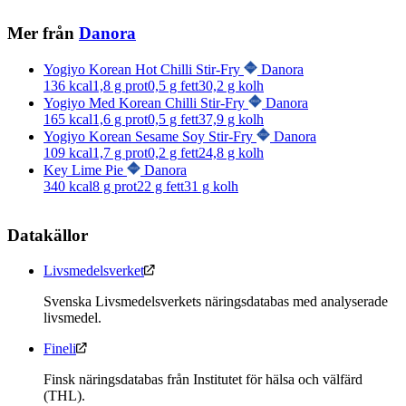
Mer från
Danora
Yogiyo Korean Hot Chilli Stir-Fry
Danora
136
kcal
1,8
g prot
0,5
g fett
30,2
g kolh
Yogiyo Med Korean Chilli Stir-Fry
Danora
165
kcal
1,6
g prot
0,5
g fett
37,9
g kolh
Yogiyo Korean Sesame Soy Stir-Fry
Danora
109
kcal
1,7
g prot
0,2
g fett
24,8
g kolh
Key Lime Pie
Danora
340
kcal
8
g prot
22
g fett
31
g kolh
Datakällor
Livsmedelsverket
Svenska Livsmedelsverkets näringsdatabas med analyserade
livsmedel.
Fineli
Finsk näringsdatabas från Institutet för hälsa och välfärd
(THL).