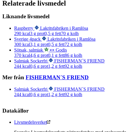
Relaterade livsmedel
Liknande livsmedel
Raspberry
Lakritsfabriken i Ramlösa
290
kcal
3
g prot
0,5
g fett
70
g kolh
Sverige 4pack
Lakritsfabriken i Ramlösa
300
kcal
3,1
g prot
0,5
g fett
72
g kolh
Sötsak, salmiak
🍬 Godis
370
kcal
4,6
g prot
0,1
g fett
86
g kolh
Salmiak Sockerfri
FISHERMAN´S FRIEND
244
kcal
0,6
g prot
1,2
g fett
92
g kolh
Mer från
FISHERMAN´S FRIEND
Salmiak Sockerfri
FISHERMAN´S FRIEND
244
kcal
0,6
g prot
1,2
g fett
92
g kolh
Datakällor
Livsmedelsverket