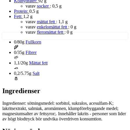
Kolhydrater:
92 g
varav
socker
:
0,5 g
Protein:
0,5 g
Fett:
1,2 g
varav
mättat fett
:
1,1 g
varav
enkelomättat fett
:
0 g
varav
fleromättat fett
:
0 g
0/80g
Fullkorn
🌾
0/35g
Fibrer
🌱
1,1/20g
Mättat fett
🧈
0,2/5.75g
Salt
🧂
Ingredienser
Ingredienser: sötningsmedel: sorbitol, sukralos, acesulfam-K;
lakritsextrakt, salmiak, aromämnen, klumpförebyggande medel;
magnesiumsalter av fettsyror;. Innehåller lakrits - personer som lider
av högt blodtryck bör undvika överdriven konsumtion.