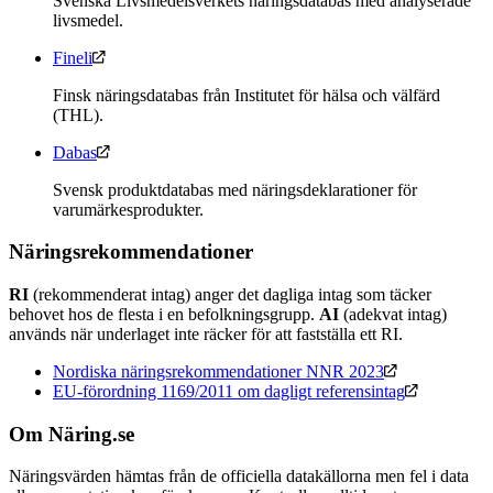
Svenska Livsmedelsverkets näringsdatabas med analyserade
livsmedel.
Fineli
Finsk näringsdatabas från Institutet för hälsa och välfärd
(THL).
Dabas
Svensk produktdatabas med näringsdeklarationer för
varumärkesprodukter.
Näringsrekommendationer
RI
(rekommenderat intag) anger det dagliga intag som täcker
behovet hos de flesta i en befolkningsgrupp.
AI
(adekvat intag)
används när underlaget inte räcker för att fastställa ett RI.
Nordiska näringsrekommendationer NNR 2023
EU-förordning 1169/2011 om dagligt referensintag
Om Näring.se
Näringsvärden hämtas från de officiella datakällorna men fel i data