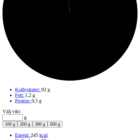
97%
Kolhydrater
Kolhydrater:
92 g
Fett:
1,2 g
Protein:
0,5 g
Välj vikt:
g
100 g
200 g
300 g
500 g
Energi:
245
kcal