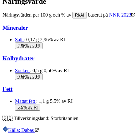
Näringsvärde
Näringsvärden per 100 g och % av
baserat på
NNR 2023
RI/AI
Mineraler
Salt
: 0,17 g
2,96% av RI
2,96% av RI
Kolhydrater
Socker
: 0,5 g
0,56% av RI
0,56% av RI
Fett
Mättat fett
: 1,1 g
5,5% av RI
5,5% av RI
🇬🇧
Tillverkningsland:
Storbritannien
Källa: Dabas