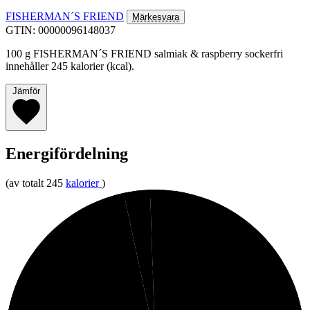
FISHERMAN´S FRIEND
Märkesvara
GTIN: 00000096148037
100 g FISHERMAN´S FRIEND salmiak & raspberry sockerfri
innehåller 245 kalorier (kcal).
Jämför
Energifördelning
(av totalt 245
kalorier
)
1%
3%
Protein
Fett