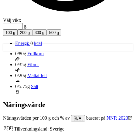
Välj vikt:
g
100 g
200 g
300 g
500 g
Energi:
0
kcal
0/80g
Fullkorn
🌾
0/35g
Fibrer
🌱
0/20g
Mättat fett
🧈
0/5.75g
Salt
🧂
Näringsvärde
Näringsvärden per 100 g och % av
baserat på
NNR 2023
RI/AI
🇸🇪
Tillverkningsland:
Sverige