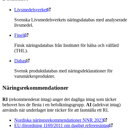
Livsmedelsverket
Svenska Livsmedelsverkets näringsdatabas med analyserade
livsmedel.
Fineli
Finsk näringsdatabas från Institutet för hälsa och välfärd
(THL).
Dabas
Svensk produktdatabas med näringsdeklarationer för
varumärkesprodukter.
Näringsrekommendationer
RI
(rekommenderat intag) anger det dagliga intag som täcker
behovet hos de flesta i en befolkningsgrupp.
AI
(adekvat intag)
används när underlaget inte räcker för att fastställa ett RI.
Nordiska näringsrekommendationer NNR 2023
EU-förordning 1169/2011 om dagligt referensintag