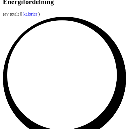
Energifördelning
(av totalt 0
kalorier
)