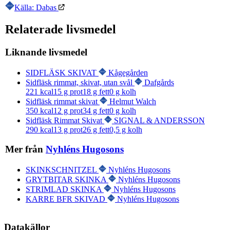
Källa: Dabas
Relaterade livsmedel
Liknande livsmedel
SIDFLÄSK SKIVAT
Kågegården
Sidfläsk rimmat, skivat, utan svål
Dafgårds
221
kcal
15
g prot
18
g fett
0
g kolh
Sidfläsk rimmat skivat
Helmut Walch
350
kcal
12
g prot
34
g fett
0
g kolh
Sidfläsk Rimmat Skivat
SIGNAL & ANDERSSON
290
kcal
13
g prot
26
g fett
0,5
g kolh
Mer från
Nyhléns Hugosons
SKINKSCHNITZEL
Nyhléns Hugosons
GRYTBITAR SKINKA
Nyhléns Hugosons
STRIMLAD SKINKA
Nyhléns Hugosons
KARRE BFR SKIVAD
Nyhléns Hugosons
Datakällor