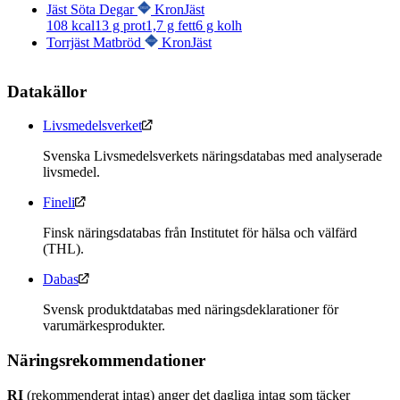
Jäst Söta Degar
KronJäst
108
kcal
13
g prot
1,7
g fett
6
g kolh
Torrjäst Matbröd
KronJäst
Datakällor
Livsmedelsverket
Svenska Livsmedelsverkets näringsdatabas med analyserade
livsmedel.
Fineli
Finsk näringsdatabas från Institutet för hälsa och välfärd
(THL).
Dabas
Svensk produktdatabas med näringsdeklarationer för
varumärkesprodukter.
Näringsrekommendationer
RI
(rekommenderat intag) anger det dagliga intag som täcker