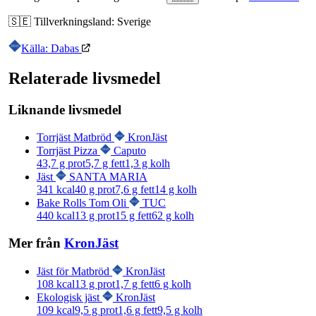
🇸🇪
Tillverkningsland:
Sverige
Källa: Dabas
Relaterade livsmedel
Liknande livsmedel
Torrjäst Matbröd
KronJäst
Torrjäst Pizza
Caputo
43,7
g prot
5,7
g fett
1,3
g kolh
Jäst
SANTA MARIA
341
kcal
40
g prot
7,6
g fett
14
g kolh
Bake Rolls Tom Oli
TUC
440
kcal
13
g prot
15
g fett
62
g kolh
Mer från
KronJäst
Jäst för Matbröd
KronJäst
108
kcal
13
g prot
1,7
g fett
6
g kolh
Ekologisk jäst
KronJäst
109
kcal
9,5
g prot
1,6
g fett
9,5
g kolh