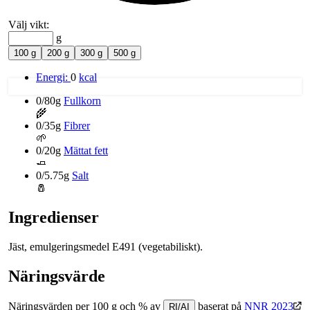
Välj vikt:
g
100 g
200 g
300 g
500 g
Energi:
0
kcal
0/80g
Fullkorn
🌾
0/35g
Fibrer
🌱
0/20g
Mättat fett
🧈
0/5.75g
Salt
🧂
Ingredienser
Jäst, emulgeringsmedel E491 (vegetabiliskt).
Näringsvärde
Näringsvärden per 100 g och % av
baserat på
NNR 2023
RI/AI