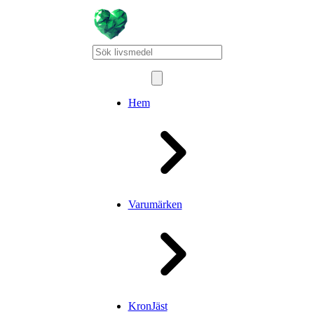
Hem
Varumärken
KronJäst