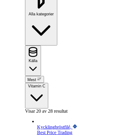
Alla kategorier
Källa
Mest
Vitamin C
Visar
20
av 28 resultat
Kycklingbröstfilé,
Best Price Trading