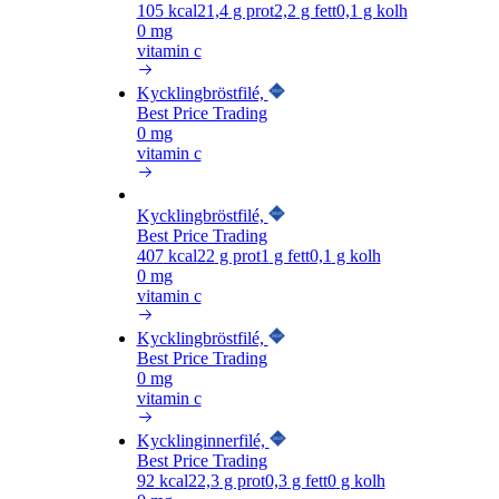
105
kcal
21,4
g prot
2,2
g fett
0,1
g kolh
0 mg
vitamin c
Kycklingbröstfilé,
Best Price Trading
0 mg
vitamin c
Kycklingbröstfilé,
Best Price Trading
407
kcal
22
g prot
1
g fett
0,1
g kolh
0 mg
vitamin c
Kycklingbröstfilé,
Best Price Trading
0 mg
vitamin c
Kycklinginnerfilé,
Best Price Trading
92
kcal
22,3
g prot
0,3
g fett
0
g kolh