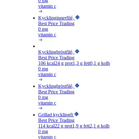
0 mg
vitamin c
Kycklinginnerfilé,
Best Price Trading
0 mg
vitamin c
Kycklingbröstfilé,
Best Price Trading
106
kcal
24
g prot
1,3
g fett
0,1
g kolh
0 mg
vitamin c
Kycklingbröstfilé,
Best Price Trading
0 mg
vitamin c
Grillad kycklingfi
Best Price Trading
114
kcal
22
g prot
1,9
g fett
2,1
g kolh
0 mg
vitamin c