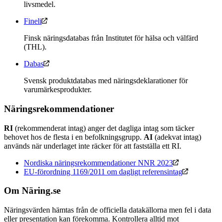
livsmedel.
Fineli
Finsk näringsdatabas från Institutet för hälsa och välfärd
(THL).
Dabas
Svensk produktdatabas med näringsdeklarationer för
varumärkesprodukter.
Näringsrekommendationer
RI
(rekommenderat intag) anger det dagliga intag som täcker
behovet hos de flesta i en befolkningsgrupp.
AI
(adekvat intag)
används när underlaget inte räcker för att fastställa ett RI.
Nordiska näringsrekommendationer NNR 2023
EU-förordning 1169/2011 om dagligt referensintag
Om Näring.se
Näringsvärden hämtas från de officiella datakällorna men fel i data
eller presentation kan förekomma. Kontrollera alltid mot