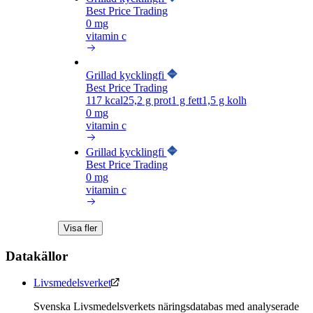
Best Price Trading
0 mg
vitamin c
Grillad kycklingfi
Best Price Trading
117
kcal
25,2
g prot
1
g fett
1,5
g kolh
0 mg
vitamin c
Grillad kycklingfi
Best Price Trading
0 mg
vitamin c
Visa fler
Datakällor
Livsmedelsverket
Svenska Livsmedelsverkets näringsdatabas med analyserade