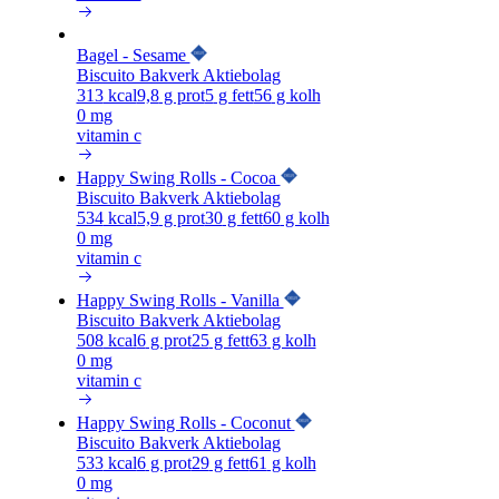
Bagel - Sesame
Biscuito Bakverk Aktiebolag
313
kcal
9,8
g prot
5
g fett
56
g kolh
0 mg
vitamin c
Happy Swing Rolls - Cocoa
Biscuito Bakverk Aktiebolag
534
kcal
5,9
g prot
30
g fett
60
g kolh
0 mg
vitamin c
Happy Swing Rolls - Vanilla
Biscuito Bakverk Aktiebolag
508
kcal
6
g prot
25
g fett
63
g kolh
0 mg
vitamin c
Happy Swing Rolls - Coconut
Biscuito Bakverk Aktiebolag
533
kcal
6
g prot
29
g fett
61
g kolh
0 mg