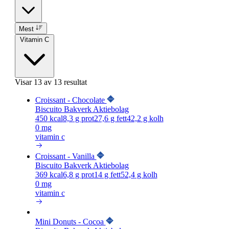
Mest
Vitamin C
Visar
13
av 13 resultat
Croissant - Chocolate
Biscuito Bakverk Aktiebolag
450
kcal
8,3
g prot
27,6
g fett
42,2
g kolh
0 mg
vitamin c
Croissant - Vanilla
Biscuito Bakverk Aktiebolag
369
kcal
6,8
g prot
14
g fett
52,4
g kolh
0 mg
vitamin c
Mini Donuts - Cocoa