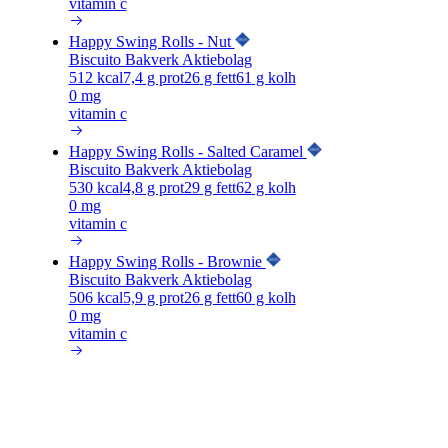
vitamin c
Happy Swing Rolls - Nut
Biscuito Bakverk Aktiebolag
512
kcal
7,4
g prot
26
g fett
61
g kolh
0 mg
vitamin c
Happy Swing Rolls - Salted Caramel
Biscuito Bakverk Aktiebolag
530
kcal
4,8
g prot
29
g fett
62
g kolh
0 mg
vitamin c
Happy Swing Rolls - Brownie
Biscuito Bakverk Aktiebolag
506
kcal
5,9
g prot
26
g fett
60
g kolh
0 mg
vitamin c