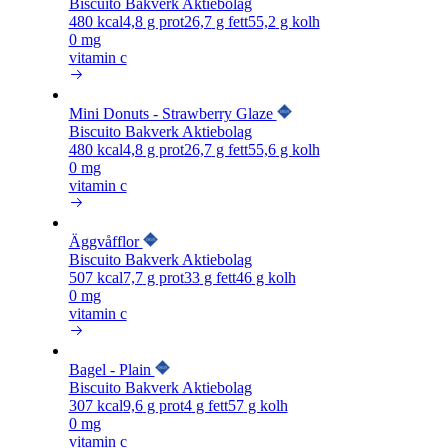
Biscuito Bakverk Aktiebolag
480
kcal
4,8
g prot
26,7
g fett
55,2
g kolh
0 mg
vitamin c
Mini Donuts - Strawberry Glaze
Biscuito Bakverk Aktiebolag
480
kcal
4,8
g prot
26,7
g fett
55,6
g kolh
0 mg
vitamin c
Äggvåfflor
Biscuito Bakverk Aktiebolag
507
kcal
7,7
g prot
33
g fett
46
g kolh
0 mg
vitamin c
Bagel - Plain
Biscuito Bakverk Aktiebolag
307
kcal
9,6
g prot
4
g fett
57
g kolh
0 mg
vitamin c