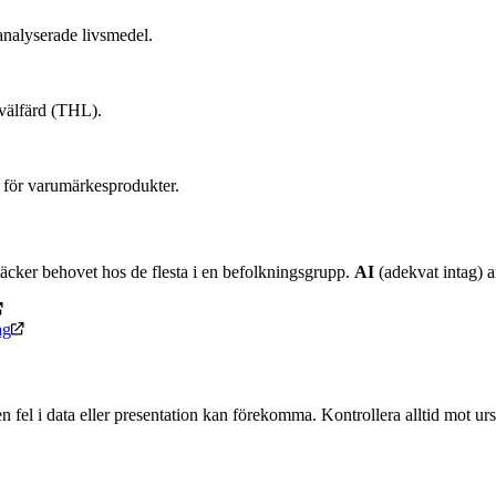
nalyserade livsmedel.
 välfärd (THL).
 för varumärkesprodukter.
äcker behovet hos de flesta i en befolkningsgrupp.
AI
(adekvat intag) an
ag
n fel i data eller presentation kan förekomma. Kontrollera alltid mot u