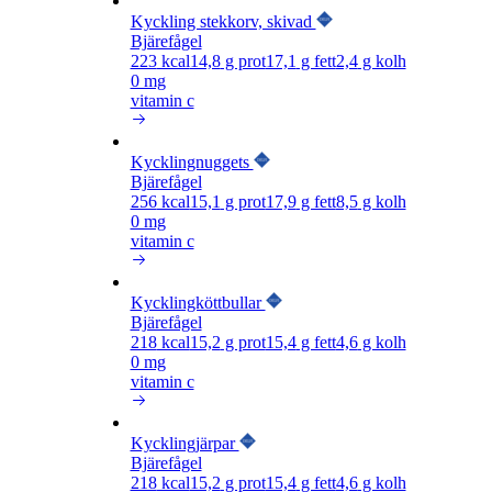
Kyckling stekkorv, skivad
Bjärefågel
223
kcal
14,8
g prot
17,1
g fett
2,4
g kolh
0 mg
vitamin c
Kycklingnuggets
Bjärefågel
256
kcal
15,1
g prot
17,9
g fett
8,5
g kolh
0 mg
vitamin c
Kycklingköttbullar
Bjärefågel
218
kcal
15,2
g prot
15,4
g fett
4,6
g kolh
0 mg
vitamin c
Kycklingjärpar
Bjärefågel
218
kcal
15,2
g prot
15,4
g fett
4,6
g kolh