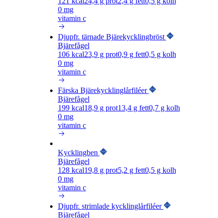
121
kcal
24,4
g prot
2,4
g fett
0,5
g kolh
0 mg
vitamin c
Djupfr. tärnade Bjärekycklingbröst
Bjärefågel
106
kcal
23,9
g prot
0,9
g fett
0,5
g kolh
0 mg
vitamin c
Färska Bjärekycklinglårfiléer
Bjärefågel
199
kcal
18,9
g prot
13,4
g fett
0,7
g kolh
0 mg
vitamin c
Kycklingben
Bjärefågel
128
kcal
19,8
g prot
5,2
g fett
0,5
g kolh
0 mg
vitamin c
Djupfr. strimlade kycklinglårfiléer
Bjärefågel