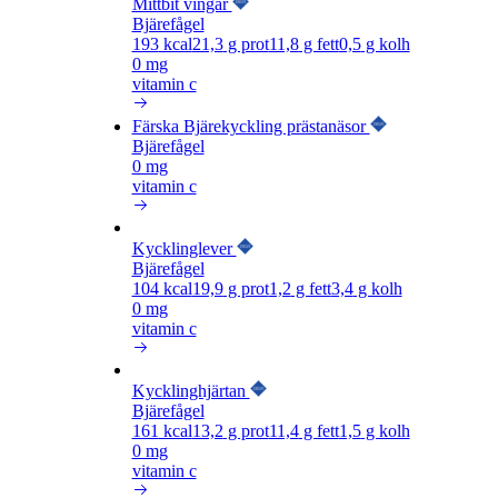
Mittbit vingar
Bjärefågel
193
kcal
21,3
g prot
11,8
g fett
0,5
g kolh
0 mg
vitamin c
Färska Bjärekyckling prästanäsor
Bjärefågel
0 mg
vitamin c
Kycklinglever
Bjärefågel
104
kcal
19,9
g prot
1,2
g fett
3,4
g kolh
0 mg
vitamin c
Kycklinghjärtan
Bjärefågel
161
kcal
13,2
g prot
11,4
g fett
1,5
g kolh
0 mg
vitamin c