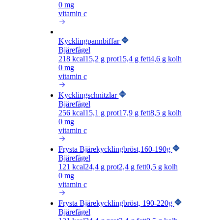
0 mg
vitamin c
Kycklingpannbiffar
Bjärefågel
218
kcal
15,2
g prot
15,4
g fett
4,6
g kolh
0 mg
vitamin c
Kycklingschnitzlar
Bjärefågel
256
kcal
15,1
g prot
17,9
g fett
8,5
g kolh
0 mg
vitamin c
Frysta Bjärekycklingbröst,160-190g
Bjärefågel
121
kcal
24,4
g prot
2,4
g fett
0,5
g kolh
0 mg
vitamin c
Frysta Bjärekycklingbröst, 190-220g
Bjärefågel