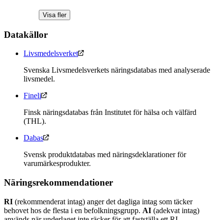
Visa fler
Datakällor
Livsmedelsverket
Svenska Livsmedelsverkets näringsdatabas med analyserade
livsmedel.
Fineli
Finsk näringsdatabas från Institutet för hälsa och välfärd
(THL).
Dabas
Svensk produktdatabas med näringsdeklarationer för
varumärkesprodukter.
Näringsrekommendationer
RI
(rekommenderat intag) anger det dagliga intag som täcker
behovet hos de flesta i en befolkningsgrupp.
AI
(adekvat intag)
används när underlaget inte räcker för att fastställa ett RI.