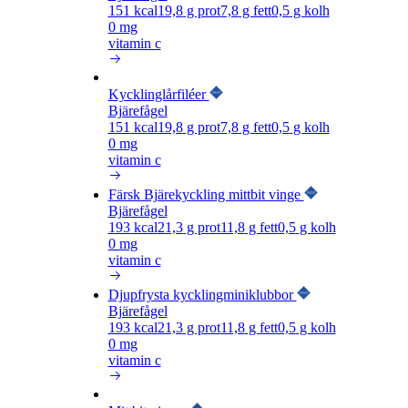
151
kcal
19,8
g prot
7,8
g fett
0,5
g kolh
0 mg
vitamin c
Kycklinglårfiléer
Bjärefågel
151
kcal
19,8
g prot
7,8
g fett
0,5
g kolh
0 mg
vitamin c
Färsk Bjärekyckling mittbit vinge
Bjärefågel
193
kcal
21,3
g prot
11,8
g fett
0,5
g kolh
0 mg
vitamin c
Djupfrysta kycklingminiklubbor
Bjärefågel
193
kcal
21,3
g prot
11,8
g fett
0,5
g kolh
0 mg
vitamin c