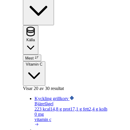
Källa
Mest
Vitamin C
Visar
20
av 30 resultat
Kyckling grillkorv
Bjärefågel
223
kcal
14,8
g prot
17,1
g fett
2,4
g kolh
0 mg
vitamin c