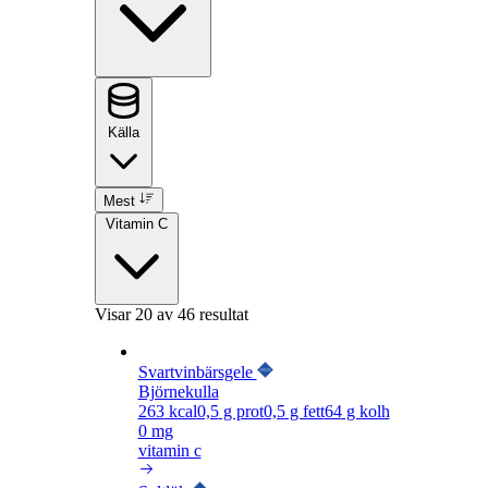
Källa
Mest
Vitamin C
Visar
20
av 46 resultat
Svartvinbärsgele
Björnekulla
263
kcal
0,5
g prot
0,5
g fett
64
g kolh
0 mg
vitamin c