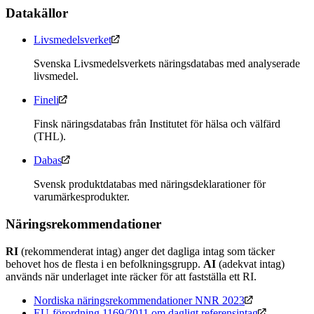
Datakällor
Livsmedelsverket
Svenska Livsmedelsverkets näringsdatabas med analyserade
livsmedel.
Fineli
Finsk näringsdatabas från Institutet för hälsa och välfärd
(THL).
Dabas
Svensk produktdatabas med näringsdeklarationer för
varumärkesprodukter.
Näringsrekommendationer
RI
(rekommenderat intag) anger det dagliga intag som täcker
behovet hos de flesta i en befolkningsgrupp.
AI
(adekvat intag)
används när underlaget inte räcker för att fastställa ett RI.
Nordiska näringsrekommendationer NNR 2023
EU-förordning 1169/2011 om dagligt referensintag