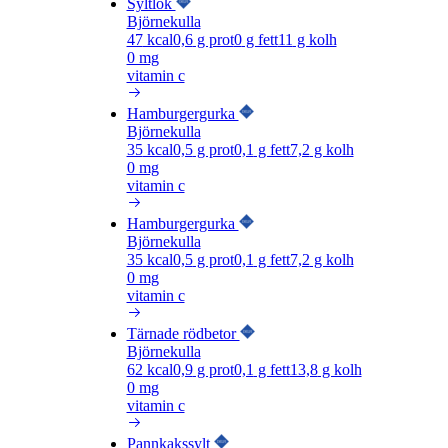
Syltlök
Björnekulla
47
kcal
0,6
g prot
0
g fett
11
g kolh
0 mg
vitamin c
Hamburgergurka
Björnekulla
35
kcal
0,5
g prot
0,1
g fett
7,2
g kolh
0 mg
vitamin c
Hamburgergurka
Björnekulla
35
kcal
0,5
g prot
0,1
g fett
7,2
g kolh
0 mg
vitamin c
Tärnade rödbetor
Björnekulla
62
kcal
0,9
g prot
0,1
g fett
13,8
g kolh
0 mg
vitamin c
Pannkakssylt