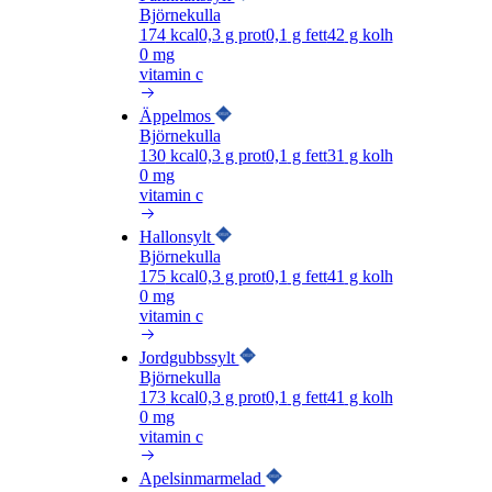
Björnekulla
174
kcal
0,3
g prot
0,1
g fett
42
g kolh
0 mg
vitamin c
Äppelmos
Björnekulla
130
kcal
0,3
g prot
0,1
g fett
31
g kolh
0 mg
vitamin c
Hallonsylt
Björnekulla
175
kcal
0,3
g prot
0,1
g fett
41
g kolh
0 mg
vitamin c
Jordgubbssylt
Björnekulla
173
kcal
0,3
g prot
0,1
g fett
41
g kolh
0 mg
vitamin c
Apelsinmarmelad