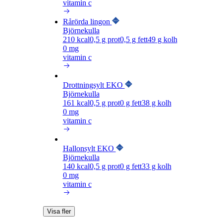
vitamin c
Rårörda lingon
Björnekulla
210
kcal
0,5
g prot
0,5
g fett
49
g kolh
0 mg
vitamin c
Drottningsylt EKO
Björnekulla
161
kcal
0,5
g prot
0
g fett
38
g kolh
0 mg
vitamin c
Hallonsylt EKO
Björnekulla
140
kcal
0,5
g prot
0
g fett
33
g kolh
0 mg
vitamin c
Visa fler