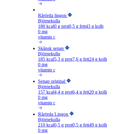
Rårörda lingon
Björnekulla
180
kcal
0
g prot
0,5
g fett
43
g kolh
0 mg
vitamin c
Skånsk senap
Björnekulla
185
kcal
5,3
g prot
7,6
g fett
24
g kolh
0 mg
vitamin c
Senap original
Björnekulla
157
kcal
4,4
g prot
6,4
g fett
20
g kolh
0 mg
vitamin c
Rårörda Lingon
Björnekulla
210
kcal
0,5
g prot
0,5
g fett
49
g kolh
0 mg