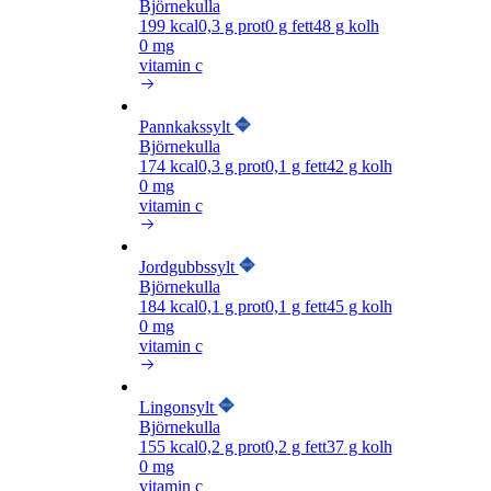
Björnekulla
199
kcal
0,3
g prot
0
g fett
48
g kolh
0 mg
vitamin c
Pannkakssylt
Björnekulla
174
kcal
0,3
g prot
0,1
g fett
42
g kolh
0 mg
vitamin c
Jordgubbssylt
Björnekulla
184
kcal
0,1
g prot
0,1
g fett
45
g kolh
0 mg
vitamin c
Lingonsylt
Björnekulla
155
kcal
0,2
g prot
0,2
g fett
37
g kolh
0 mg
vitamin c