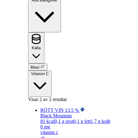
Alla kategorier
Källa
Mest
Vitamin C
Visar
2
av 2 resultat
RÖTT VIN 13.5 %
Black Mountain
81
kcal
0,1
g prot
0,1
g fett
1,7
g kolh
0 mg
vitamin c