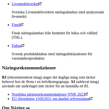
Livsmedelsverket
Svenska Livsmedelsverkets näringsdatabas med analyserade
livsmedel.
Fineli
Finsk näringsdatabas från Institutet för hälsa och välfärd
(THL).
Dabas
Svensk produktdatabas med näringsdeklarationer för
varumärkesprodukter.
Näringsrekommendationer
RI
(rekommenderat intag) anger det dagliga intag som täcker
behovet hos de flesta i en befolkningsgrupp.
AI
(adekvat intag)
används när underlaget inte räcker för att fastställa ett RI.
Nordiska näringsrekommendationer NNR 2023
EU-förordning 1169/2011 om dagligt referensintag
Om Näring.se