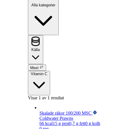
Alla kategorier
Källa
Mest
Vitamin C
Visar
1
av 1 resultat
Skalade räkor 100/200 MSC
Coldwater Prawns
66
kcal
15
g prot
0,7
g fett
0
g kolh
0 mg