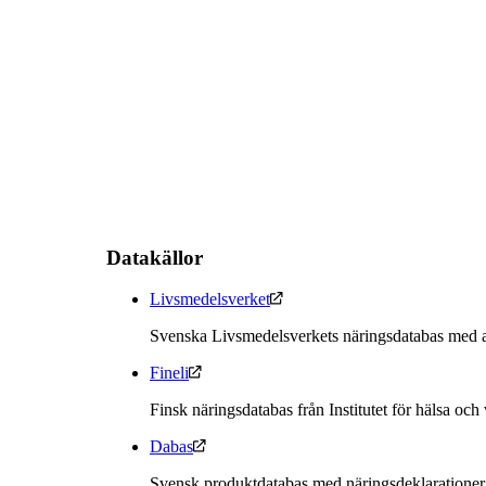
Datakällor
Livsmedelsverket
Svenska Livsmedelsverkets näringsdatabas med a
Fineli
Finsk näringsdatabas från Institutet för hälsa och
Dabas
Svensk produktdatabas med näringsdeklarationer