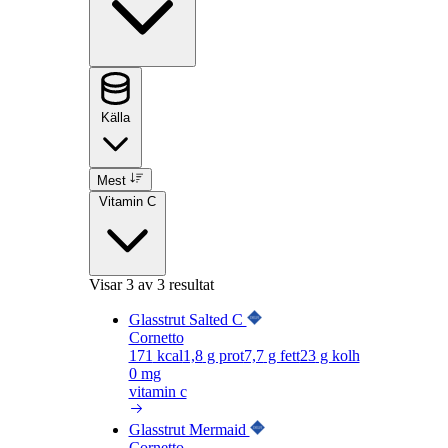
Källa
Mest
Vitamin C
Visar
3
av 3 resultat
Glasstrut Salted C
Cornetto
171
kcal
1,8
g prot
7,7
g fett
23
g kolh
0 mg
vitamin c
Glasstrut Mermaid
Cornetto