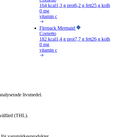
164
kcal
1,3
g prot
6,2
g fett
25
g kolh
0 mg
vitamin c
Flerpack Mermaid
Cornetto
182
kcal
1,4
g prot
7,7
g fett
26
g kolh
0 mg
vitamin c
nalyserade livsmedel.
 välfärd (THL).
 för varumärkesprodukter.