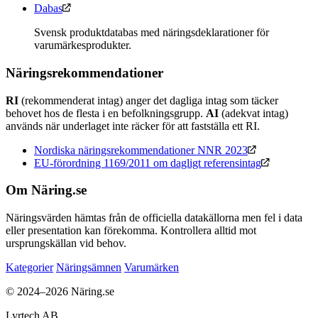
Dabas
Svensk produktdatabas med näringsdeklarationer för
varumärkesprodukter.
Näringsrekommendationer
RI
(rekommenderat intag) anger det dagliga intag som täcker
behovet hos de flesta i en befolkningsgrupp.
AI
(adekvat intag)
används när underlaget inte räcker för att fastställa ett RI.
Nordiska näringsrekommendationer NNR 2023
EU-förordning 1169/2011 om dagligt referensintag
Om Näring.se
Näringsvärden hämtas från de officiella datakällorna men fel i data
eller presentation kan förekomma. Kontrollera alltid mot
ursprungskällan vid behov.
Kategorier
Näringsämnen
Varumärken
© 2024–2026 Näring.se
Lyrtech AB