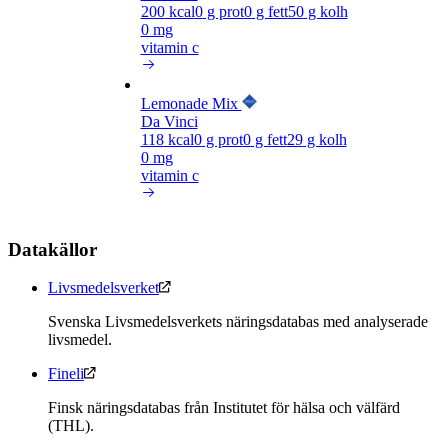
200
kcal
0
g prot
0
g fett
50
g kolh
0 mg
vitamin c
Lemonade Mix
Da Vinci
118
kcal
0
g prot
0
g fett
29
g kolh
0 mg
vitamin c
Datakällor
Livsmedelsverket
Svenska Livsmedelsverkets näringsdatabas med analyserade
livsmedel.
Fineli
Finsk näringsdatabas från Institutet för hälsa och välfärd
(THL).