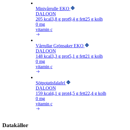
Minivårrulle EKO
DALOON
205
kcal
3,8
g prot
9,4
g fett
25
g kolh
0 mg
vitamin c
Vårrullar Grönsaker EKO
DALOON
148
kcal
3,3
g prot
5,1
g fett
21
g kolh
0 mg
vitamin c
Sötpotatisfalafel
DALOON
159
kcal
4,1
g prot
4,5
g fett
22,4
g kolh
0 mg
vitamin c
Datakällor