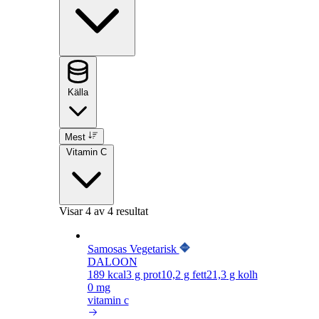
Källa
Mest
Vitamin C
Visar
4
av 4 resultat
Samosas Vegetarisk
DALOON
189
kcal
3
g prot
10,2
g fett
21,3
g kolh
0 mg
vitamin c