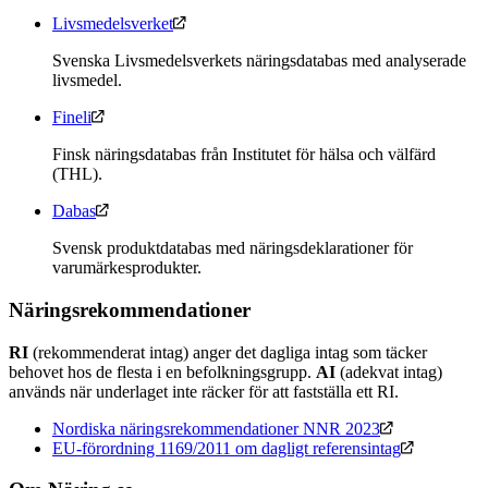
Livsmedelsverket
Svenska Livsmedelsverkets näringsdatabas med analyserade
livsmedel.
Fineli
Finsk näringsdatabas från Institutet för hälsa och välfärd
(THL).
Dabas
Svensk produktdatabas med näringsdeklarationer för
varumärkesprodukter.
Näringsrekommendationer
RI
(rekommenderat intag) anger det dagliga intag som täcker
behovet hos de flesta i en befolkningsgrupp.
AI
(adekvat intag)
används när underlaget inte räcker för att fastställa ett RI.
Nordiska näringsrekommendationer NNR 2023
EU-förordning 1169/2011 om dagligt referensintag