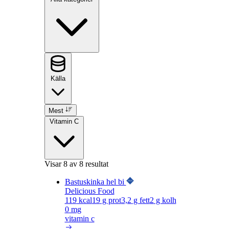
Källa
Mest
Vitamin C
Visar
8
av 8 resultat
Bastuskinka hel bi
Delicious Food
119
kcal
19
g prot
3,2
g fett
2
g kolh
0 mg
vitamin c