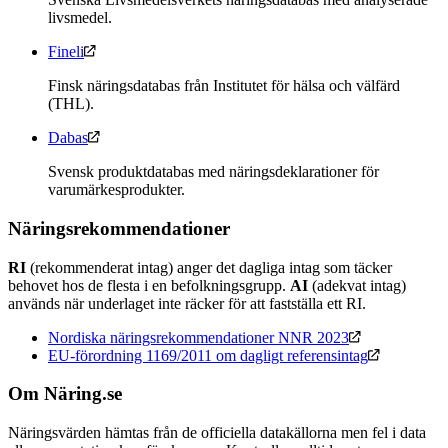
livsmedel.
Fineli
Finsk näringsdatabas från Institutet för hälsa och välfärd
(THL).
Dabas
Svensk produktdatabas med näringsdeklarationer för
varumärkesprodukter.
Näringsrekommendationer
RI
(rekommenderat intag) anger det dagliga intag som täcker
behovet hos de flesta i en befolkningsgrupp.
AI
(adekvat intag)
används när underlaget inte räcker för att fastställa ett RI.
Nordiska näringsrekommendationer NNR 2023
EU-förordning 1169/2011 om dagligt referensintag
Om Näring.se
Näringsvärden hämtas från de officiella datakällorna men fel i data