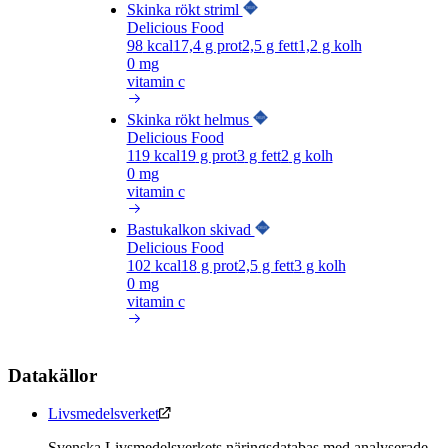
Skinka rökt striml
Delicious Food
98
kcal
17,4
g prot
2,5
g fett
1,2
g kolh
0 mg
vitamin c
Skinka rökt helmus
Delicious Food
119
kcal
19
g prot
3
g fett
2
g kolh
0 mg
vitamin c
Bastukalkon skivad
Delicious Food
102
kcal
18
g prot
2,5
g fett
3
g kolh
0 mg
vitamin c
Datakällor
Livsmedelsverket
Svenska Livsmedelsverkets näringsdatabas med analyserade