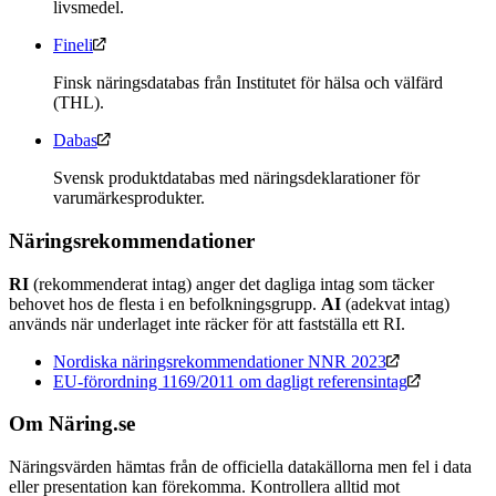
livsmedel.
Fineli
Finsk näringsdatabas från Institutet för hälsa och välfärd
(THL).
Dabas
Svensk produktdatabas med näringsdeklarationer för
varumärkesprodukter.
Näringsrekommendationer
RI
(rekommenderat intag) anger det dagliga intag som täcker
behovet hos de flesta i en befolkningsgrupp.
AI
(adekvat intag)
används när underlaget inte räcker för att fastställa ett RI.
Nordiska näringsrekommendationer NNR 2023
EU-förordning 1169/2011 om dagligt referensintag
Om Näring.se
Näringsvärden hämtas från de officiella datakällorna men fel i data
eller presentation kan förekomma. Kontrollera alltid mot