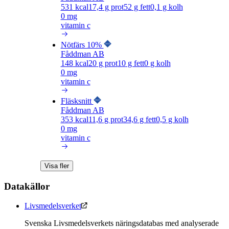
531
kcal
17,4
g prot
52
g fett
0,1
g kolh
0 mg
vitamin c
Nötfärs 10%
Fåddman AB
148
kcal
20
g prot
10
g fett
0
g kolh
0 mg
vitamin c
Fläsksnitt
Fåddman AB
353
kcal
11,6
g prot
34,6
g fett
0,5
g kolh
0 mg
vitamin c
Visa fler
Datakällor
Livsmedelsverket
Svenska Livsmedelsverkets näringsdatabas med analyserade