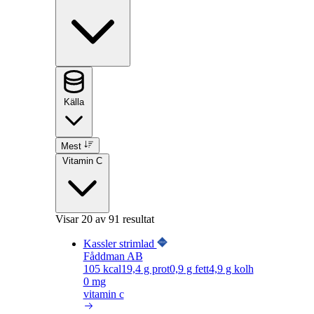
Källa
Mest
Vitamin C
Visar
20
av 91 resultat
Kassler strimlad
Fåddman AB
105
kcal
19,4
g prot
0,9
g fett
4,9
g kolh
0 mg
vitamin c