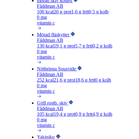
mörad skiv kotlett
Fåddman AB
100
kcal
20
g prot
1,6
g fett
0,5
g kolh
0 mg
vitamin c
Mörad fläskytter
Fåddman AB
130
kcal
19,1
g prot
5,7
g fett
0,2
g kolh
0 mg
vitamin c
Nötbringa Sousvide
Fåddman AB
252
kcal
21,6
g prot
18,6
g fett
0
g kolh
0 mg
vitamin c
Grill rostb. skiv
Fåddman AB
105
kcal
19,4
g prot
0,9
g fett
4,9
g kolh
0 mg
vitamin c
Yakiniku