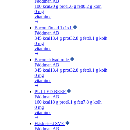
Fåddman AB
100
kcal
20
g prot
1,6
g fett
0,2
g kolh
0 mg
vitamin c
Bacon tärnad 1x1x1
Fåddman AB
345
kcal
13,4
g prot
32,8
g fett
0,1
g kolh
0 mg
vitamin c
Bacon skivad rulle
Fåddman AB
345
kcal
13,4
g prot
32,8
g fett
0,1
g kolh
0 mg
vitamin c
PULLED BEEF
Fåddman AB
160
kcal
18
g prot
6,1
g fett
7,8
g kolh
0 mg
vitamin c
Fläsk stekt SVE
Fåddman AB