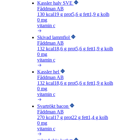
Kassler halv SVE
Fåddman AB
130
kcal
19
g prot
5,6
g fett
1,9
g kolh
0 mg
vitamin c
Skivad lammfiol
Fåddman AB
132
kcal
18,6
g prot
5,6
g fett
1,9
g kolh
0 mg
vitamin c
Kassler hel
Fåddman AB
132
kcal
18,6
g prot
5,6
g fett
1,9
g kolh
0 mg
vitamin c
Svartrökt bacon
Fåddman AB
270
kcal
17
g prot
22
g fett
1,4
g kolh
0 mg
vitamin c