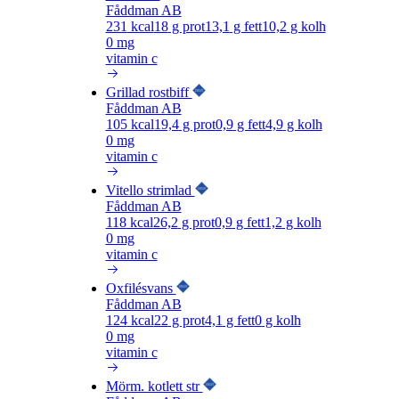
Fåddman AB
231
kcal
18
g prot
13,1
g fett
10,2
g kolh
0 mg
vitamin c
Grillad rostbiff
Fåddman AB
105
kcal
19,4
g prot
0,9
g fett
4,9
g kolh
0 mg
vitamin c
Vitello strimlad
Fåddman AB
118
kcal
26,2
g prot
0,9
g fett
1,2
g kolh
0 mg
vitamin c
Oxfilésvans
Fåddman AB
124
kcal
22
g prot
4,1
g fett
0
g kolh
0 mg
vitamin c
Mörm. kotlett str