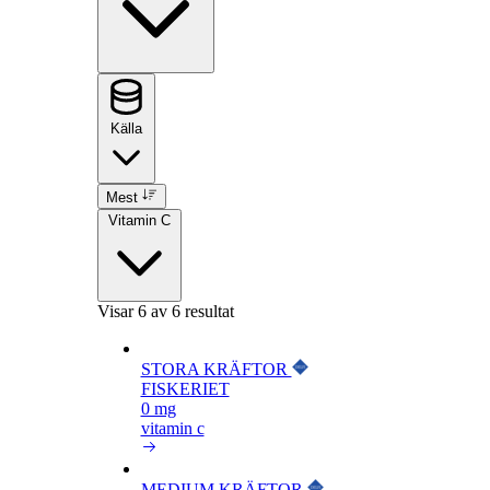
Källa
Mest
Vitamin C
Visar
6
av 6 resultat
STORA KRÄFTOR
FISKERIET
0 mg
vitamin c
MEDIUM KRÄFTOR