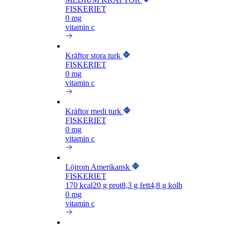
FISKERIET
0 mg
vitamin c
Kräftor stora turk
FISKERIET
0 mg
vitamin c
Kräftor medi turk
FISKERIET
0 mg
vitamin c
Löjrom Amerikansk
FISKERIET
170
kcal
20
g prot
8,3
g fett
4,8
g kolh
0 mg
vitamin c