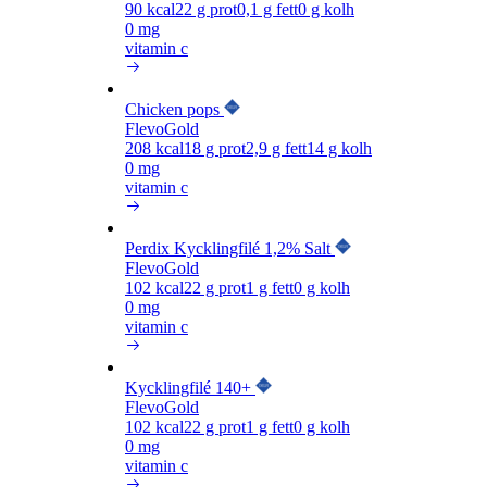
90
kcal
22
g prot
0,1
g fett
0
g kolh
0 mg
vitamin c
Chicken pops
FlevoGold
208
kcal
18
g prot
2,9
g fett
14
g kolh
0 mg
vitamin c
Perdix Kycklingfilé 1,2% Salt
FlevoGold
102
kcal
22
g prot
1
g fett
0
g kolh
0 mg
vitamin c
Kycklingfilé 140+
FlevoGold
102
kcal
22
g prot
1
g fett
0
g kolh
0 mg
vitamin c