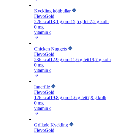
Kyckling köttbullar
FlevoGold
226
kcal
13,1
g prot
15,5
g fett
7,2
g kolh
0 mg
vitamin c
Chicken Nuggets
FlevoGold
236
kcal
12,9
g prot
11,6
g fett
19,7
g kolh
0 mg
vitamin c
Innerfilé
FlevoGold
126
kcal
19,8
g prot
1,6
g fett
7,9
g kolh
0 mg
vitamin c
Grillade Kyckling
FlevoGold