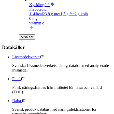
Kycklingfilé
FlevoGold
114
kcal
23,8
g prot
1,5
g fett
2
g kolh
0 mg
vitamin c
Visa fler
Datakällor
Livsmedelsverket
Svenska Livsmedelsverkets näringsdatabas med analyserade
livsmedel.
Fineli
Finsk näringsdatabas från Institutet för hälsa och välfärd
(THL).
Dabas
Svensk produktdatabas med näringsdeklarationer för
varumärkesprodukter.