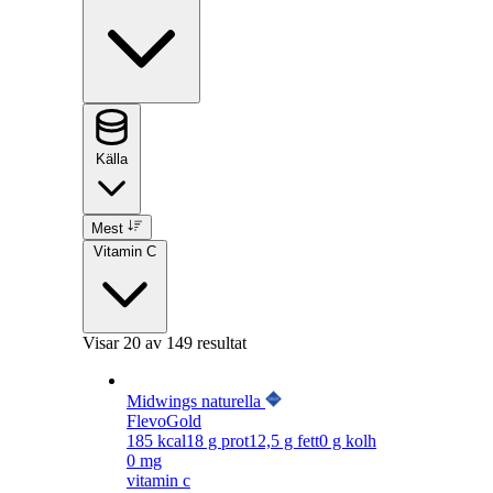
Källa
Mest
Vitamin C
Visar
20
av 149 resultat
Midwings naturella
FlevoGold
185
kcal
18
g prot
12,5
g fett
0
g kolh
0 mg
vitamin c