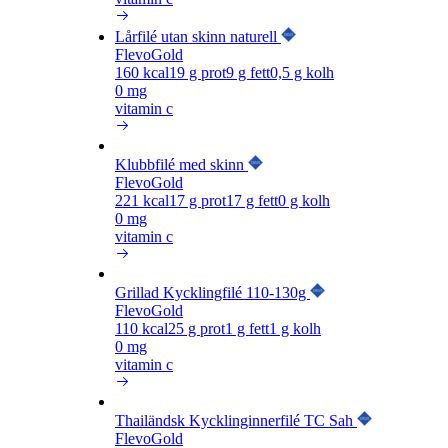
Lårfilé utan skinn naturell
FlevoGold
160
kcal
19
g prot
9
g fett
0,5
g kolh
0 mg
vitamin c
Klubbfilé med skinn
FlevoGold
221
kcal
17
g prot
17
g fett
0
g kolh
0 mg
vitamin c
Grillad Kycklingfilé 110-130g
FlevoGold
110
kcal
25
g prot
1
g fett
1
g kolh
0 mg
vitamin c
Thailändsk Kycklinginnerfilé TC Sah
FlevoGold