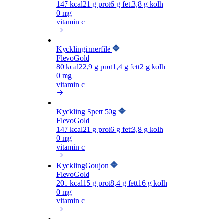
147
kcal
21
g prot
6
g fett
3,8
g kolh
0 mg
vitamin c
Kycklinginnerfilé
FlevoGold
80
kcal
22,9
g prot
1,4
g fett
2
g kolh
0 mg
vitamin c
Kyckling Spett 50g
FlevoGold
147
kcal
21
g prot
6
g fett
3,8
g kolh
0 mg
vitamin c
KycklingGoujon
FlevoGold
201
kcal
15
g prot
8,4
g fett
16
g kolh
0 mg
vitamin c