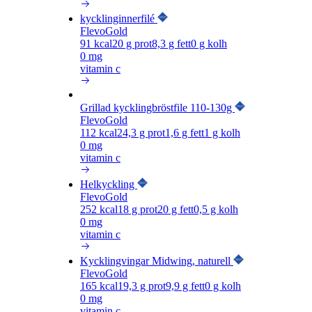
kycklinginnerfilé
FlevoGold
91
kcal
20
g prot
8,3
g fett
0
g kolh
0 mg
vitamin c
Grillad kycklingbröstfile 110-130g
FlevoGold
112
kcal
24,3
g prot
1,6
g fett
1
g kolh
0 mg
vitamin c
Helkyckling
FlevoGold
252
kcal
18
g prot
20
g fett
0,5
g kolh
0 mg
vitamin c
Kycklingvingar Midwing, naturell
FlevoGold
165
kcal
19,3
g prot
9,9
g fett
0
g kolh
0 mg
vitamin c