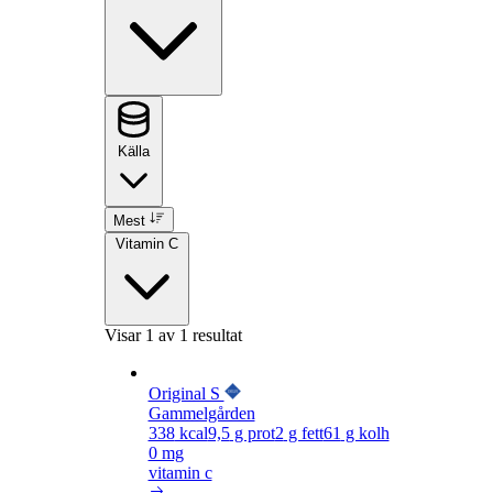
Källa
Mest
Vitamin C
Visar
1
av 1 resultat
Original S
Gammelgården
338
kcal
9,5
g prot
2
g fett
61
g kolh
0 mg
vitamin c