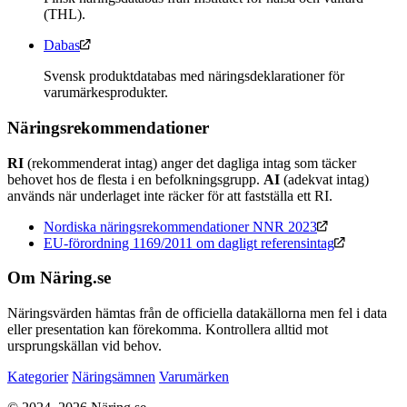
(THL).
Dabas
Svensk produktdatabas med näringsdeklarationer för
varumärkesprodukter.
Näringsrekommendationer
RI
(rekommenderat intag) anger det dagliga intag som täcker
behovet hos de flesta i en befolkningsgrupp.
AI
(adekvat intag)
används när underlaget inte räcker för att fastställa ett RI.
Nordiska näringsrekommendationer NNR 2023
EU-förordning 1169/2011 om dagligt referensintag
Om Näring.se
Näringsvärden hämtas från de officiella datakällorna men fel i data
eller presentation kan förekomma. Kontrollera alltid mot
ursprungskällan vid behov.
Kategorier
Näringsämnen
Varumärken