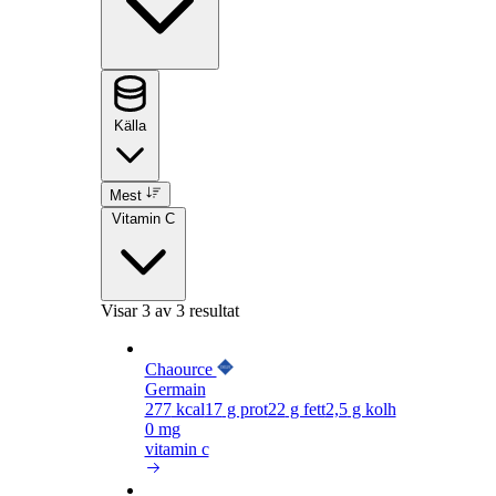
Källa
Mest
Vitamin C
Visar
3
av 3 resultat
Chaource
Germain
277
kcal
17
g prot
22
g fett
2,5
g kolh
0 mg
vitamin c