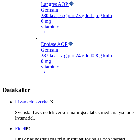
Langres AOP
Germain
280
kcal
16
g prot
23
g fett
1,5
g kolh
0 mg
vitamin c
Epoisse AOP
Germain
287
kcal
17
g prot
24
g fett
0,8
g kolh
0 mg
vitamin c
Datakällor
Livsmedelsverket
Svenska Livsmedelsverkets näringsdatabas med analyserade
livsmedel.
Fineli
Finsk näringsdatabas från Institutet för hälsa och välfärd