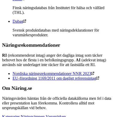
Finsk näringsdatabas från Institutet för hälsa och välfärd
(THL).
Dabas
Svensk produktdatabas med näringsdeklarationer för
varumärkesprodukter.
Näringsrekommendationer
RI
(rekommenderat intag) anger det dagliga intag som täcker
behovet hos de flesta i en befolkningsgrupp.
AI
(adekvat intag)
används när underlaget inte räcker för att fastställa ett RI.
Nordiska näringsrekommendationer NNR 2023
EU-förordning 1169/2011 om dagligt referensintag
Om Näring.se
Näringsvärden hämtas från de officiella datakällorna men fel i data
eller presentation kan förekomma. Kontrollera alltid mot
ursprungskällan vid behov.
Kategorier
Näringsämnen
Varumärken