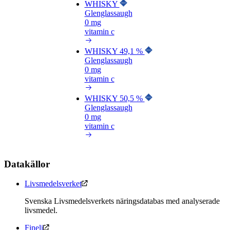
WHISKY
Glenglassaugh
0 mg
vitamin c
WHISKY 49,1 %
Glenglassaugh
0 mg
vitamin c
WHISKY 50,5 %
Glenglassaugh
0 mg
vitamin c
Datakällor
Livsmedelsverket
Svenska Livsmedelsverkets näringsdatabas med analyserade
livsmedel.
Fineli