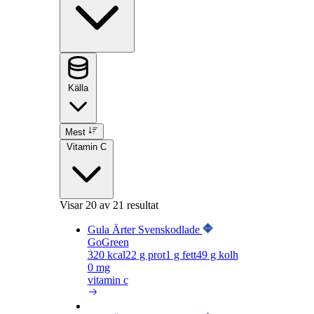
Källa
Mest
Vitamin C
Visar
20
av 21 resultat
Gula Ärter Svenskodlade
GoGreen
320
kcal
22
g prot
1
g fett
49
g kolh
0 mg
vitamin c