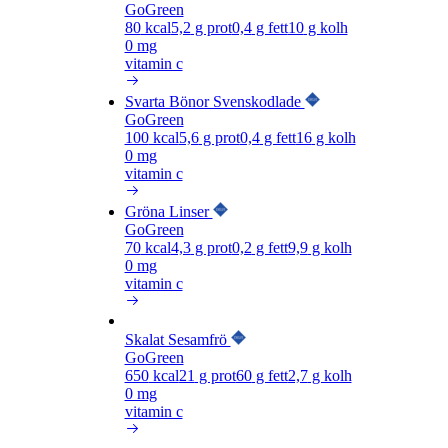
GoGreen
80
kcal
5,2
g prot
0,4
g fett
10
g kolh
0 mg
vitamin c
Svarta Bönor Svenskodlade
GoGreen
100
kcal
5,6
g prot
0,4
g fett
16
g kolh
0 mg
vitamin c
Gröna Linser
GoGreen
70
kcal
4,3
g prot
0,2
g fett
9,9
g kolh
0 mg
vitamin c
Skalat Sesamfrö
GoGreen
650
kcal
21
g prot
60
g fett
2,7
g kolh
0 mg
vitamin c