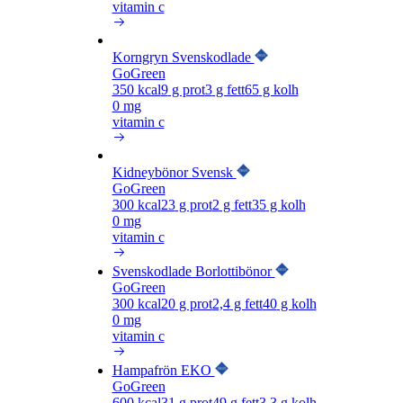
vitamin c
Korngryn Svenskodlade
GoGreen
350
kcal
9
g prot
3
g fett
65
g kolh
0 mg
vitamin c
Kidneybönor Svensk
GoGreen
300
kcal
23
g prot
2
g fett
35
g kolh
0 mg
vitamin c
Svenskodlade Borlottibönor
GoGreen
300
kcal
20
g prot
2,4
g fett
40
g kolh
0 mg
vitamin c
Hampafrön EKO
GoGreen
600
kcal
31
g prot
49
g fett
3,3
g kolh