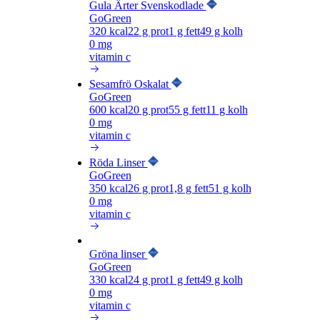
Gula Ärter Svenskodlade
GoGreen
320
kcal
22
g prot
1
g fett
49
g kolh
0 mg
vitamin c
Sesamfrö Oskalat
GoGreen
600
kcal
20
g prot
55
g fett
11
g kolh
0 mg
vitamin c
Röda Linser
GoGreen
350
kcal
26
g prot
1,8
g fett
51
g kolh
0 mg
vitamin c
Gröna linser
GoGreen
330
kcal
24
g prot
1
g fett
49
g kolh
0 mg
vitamin c