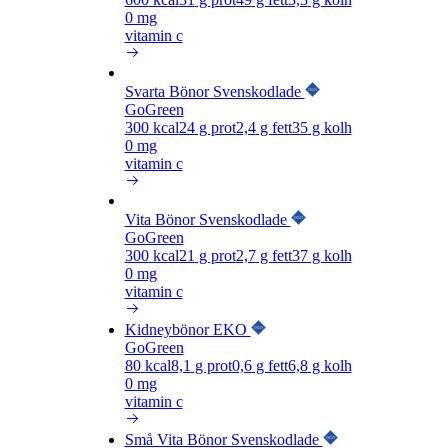
0 mg
vitamin c
Svarta Bönor Svenskodlade
GoGreen
300
kcal
24
g prot
2,4
g fett
35
g kolh
0 mg
vitamin c
Vita Bönor Svenskodlade
GoGreen
300
kcal
21
g prot
2,7
g fett
37
g kolh
0 mg
vitamin c
Kidneybönor EKO
GoGreen
80
kcal
8,1
g prot
0,6
g fett
6,8
g kolh
0 mg
vitamin c
Små Vita Bönor Svenskodlade