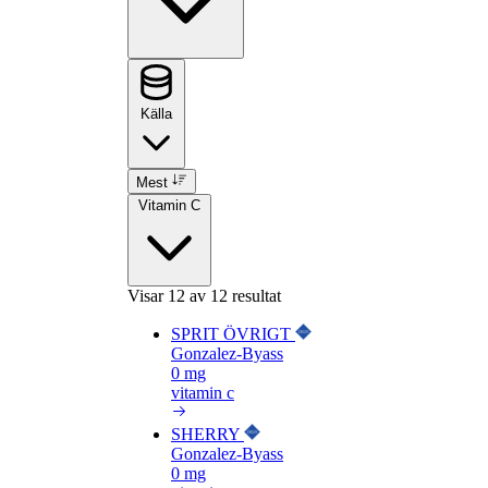
Källa
Mest
Vitamin C
Visar
12
av 12 resultat
SPRIT ÖVRIGT
Gonzalez-Byass
0 mg
vitamin c
SHERRY
Gonzalez-Byass
0 mg