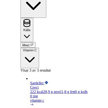
Källa
Mest
Vitamin C
Visar
3
av 3 resultat
Sardeller
Greci
222
kcal
28,9
g prot
11,8
g fett
0
g kolh
0 mg
vitamin c