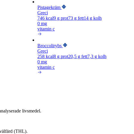
Pistagekräm
Greci
746
kcal
9
g prot
73
g fett
14
g kolh
0 mg
vitamin c
Broccolirybs
Greci
258
kcal
8
g prot
20,5
g fett
7,3
g kolh
0 mg
vitamin c
nalyserade livsmedel.
 välfärd (THL).