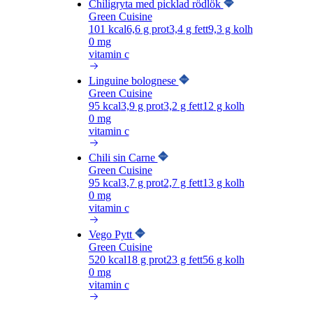
Chiligryta med picklad rödlök
Green Cuisine
101
kcal
6,6
g prot
3,4
g fett
9,3
g kolh
0 mg
vitamin c
Linguine bolognese
Green Cuisine
95
kcal
3,9
g prot
3,2
g fett
12
g kolh
0 mg
vitamin c
Chili sin Carne
Green Cuisine
95
kcal
3,7
g prot
2,7
g fett
13
g kolh
0 mg
vitamin c
Vego Pytt
Green Cuisine
520
kcal
18
g prot
23
g fett
56
g kolh
0 mg
vitamin c