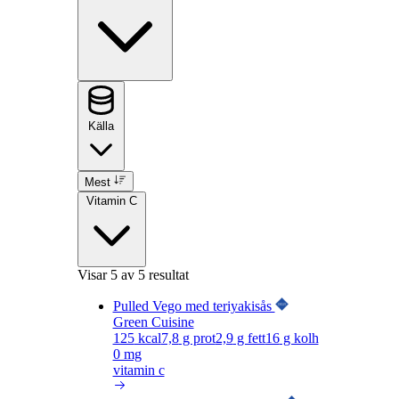
Källa
Mest
Vitamin C
Visar
5
av 5 resultat
Pulled Vego med teriyakisås
Green Cuisine
125
kcal
7,8
g prot
2,9
g fett
16
g kolh
0 mg
vitamin c