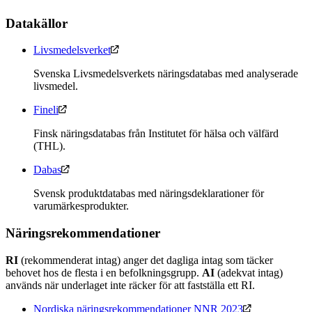
Datakällor
Livsmedelsverket
Svenska Livsmedelsverkets näringsdatabas med analyserade
livsmedel.
Fineli
Finsk näringsdatabas från Institutet för hälsa och välfärd
(THL).
Dabas
Svensk produktdatabas med näringsdeklarationer för
varumärkesprodukter.
Näringsrekommendationer
RI
(rekommenderat intag) anger det dagliga intag som täcker
behovet hos de flesta i en befolkningsgrupp.
AI
(adekvat intag)
används när underlaget inte räcker för att fastställa ett RI.
Nordiska näringsrekommendationer NNR 2023