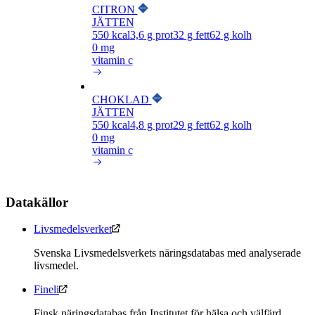
CITRON
JÄTTEN
550
kcal
3,6
g prot
32
g fett
62
g kolh
0 mg
vitamin c
CHOKLAD
JÄTTEN
550
kcal
4,8
g prot
29
g fett
62
g kolh
0 mg
vitamin c
Datakällor
Livsmedelsverket
Svenska Livsmedelsverkets näringsdatabas med analyserade
livsmedel.
Fineli
Finsk näringsdatabas från Institutet för hälsa och välfärd