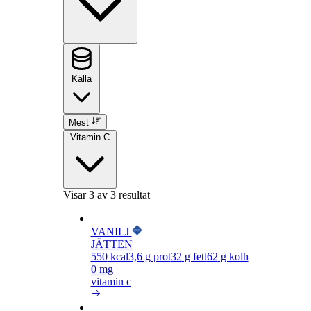
Källa
Mest
Vitamin C
Visar
3
av 3 resultat
VANILJ
JÄTTEN
550
kcal
3,6
g prot
32
g fett
62
g kolh
0 mg
vitamin c