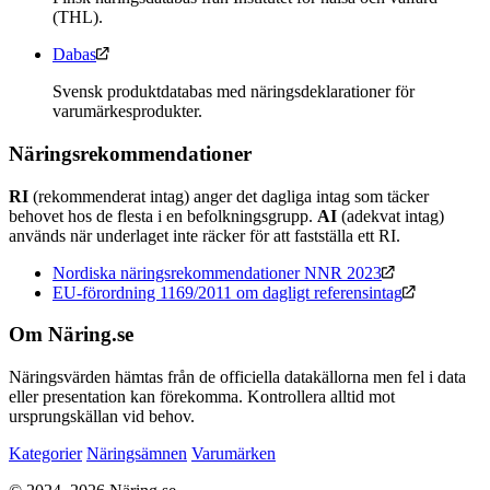
(THL).
Dabas
Svensk produktdatabas med näringsdeklarationer för
varumärkesprodukter.
Näringsrekommendationer
RI
(rekommenderat intag) anger det dagliga intag som täcker
behovet hos de flesta i en befolkningsgrupp.
AI
(adekvat intag)
används när underlaget inte räcker för att fastställa ett RI.
Nordiska näringsrekommendationer NNR 2023
EU-förordning 1169/2011 om dagligt referensintag
Om Näring.se
Näringsvärden hämtas från de officiella datakällorna men fel i data
eller presentation kan förekomma. Kontrollera alltid mot
ursprungskällan vid behov.
Kategorier
Näringsämnen
Varumärken