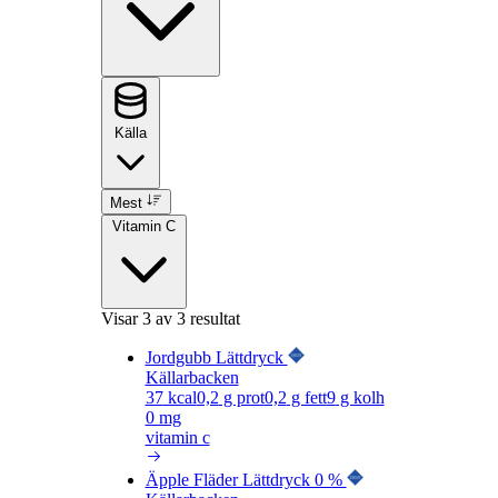
Källa
Mest
Vitamin C
Visar
3
av 3 resultat
Jordgubb Lättdryck
Källarbacken
37
kcal
0,2
g prot
0,2
g fett
9
g kolh
0 mg
vitamin c
Äpple Fläder Lättdryck 0 %