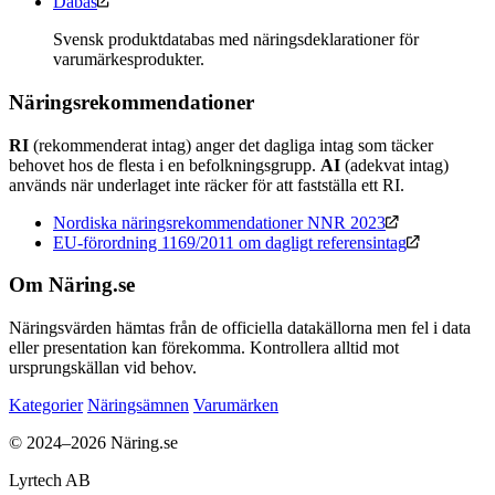
Dabas
Svensk produktdatabas med näringsdeklarationer för
varumärkesprodukter.
Näringsrekommendationer
RI
(rekommenderat intag) anger det dagliga intag som täcker
behovet hos de flesta i en befolkningsgrupp.
AI
(adekvat intag)
används när underlaget inte räcker för att fastställa ett RI.
Nordiska näringsrekommendationer NNR 2023
EU-förordning 1169/2011 om dagligt referensintag
Om Näring.se
Näringsvärden hämtas från de officiella datakällorna men fel i data
eller presentation kan förekomma. Kontrollera alltid mot
ursprungskällan vid behov.
Kategorier
Näringsämnen
Varumärken
© 2024–2026 Näring.se
Lyrtech AB