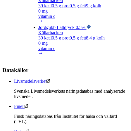
Källarbacken
39
kcal
0,5
g prot
0,5
g fett
9
g kolh
0 mg
vitamin c
Jordgubb Lättdryck 0.5%
Källarbacken
39
kcal
0,5
g prot
0,5
g fett
8,4
g kolh
0 mg
vitamin c
Datakällor
Livsmedelsverket
Svenska Livsmedelsverkets näringsdatabas med analyserade
livsmedel.
Fineli
Finsk näringsdatabas från Institutet för hälsa och välfärd
(THL).