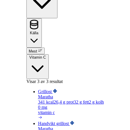
Källa
Mest
Vitamin C
Visar
3
av 3 resultat
Grillost
Maratha
341
kcal
26,4
g prot
32
g fett
2
g kolh
0 mg
vitamin c
Handvikt grillost
Maratha