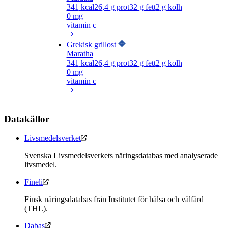
341
kcal
26,4
g prot
32
g fett
2
g kolh
0 mg
vitamin c
Grekisk grillost
Maratha
341
kcal
26,4
g prot
32
g fett
2
g kolh
0 mg
vitamin c
Datakällor
Livsmedelsverket
Svenska Livsmedelsverkets näringsdatabas med analyserade
livsmedel.
Fineli
Finsk näringsdatabas från Institutet för hälsa och välfärd
(THL).
Dabas