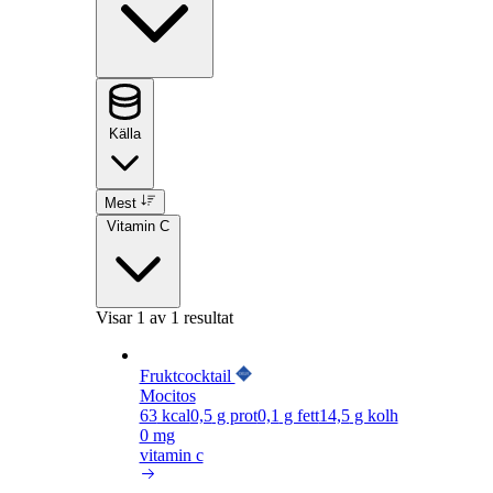
Källa
Mest
Vitamin C
Visar
1
av 1 resultat
Fruktcocktail
Mocitos
63
kcal
0,5
g prot
0,1
g fett
14,5
g kolh
0 mg
vitamin c