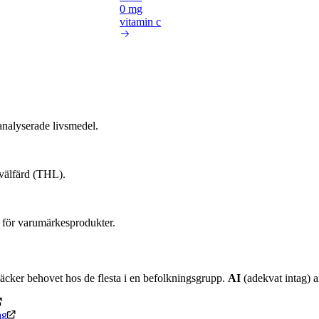
0 mg
vitamin c
nalyserade livsmedel.
 välfärd (THL).
 för varumärkesprodukter.
äcker behovet hos de flesta i en befolkningsgrupp.
AI
(adekvat intag) an
ag