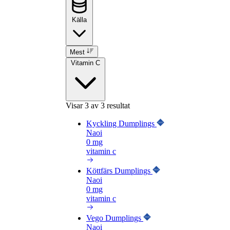
Källa
Mest
Vitamin C
Visar
3
av 3 resultat
Kyckling Dumplings
Naoi
0 mg
vitamin c
Köttfärs Dumplings
Naoi
0 mg
vitamin c
Vego Dumplings
Naoi