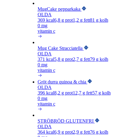
MugCake pepparkaka
OLDA
369
kcal
6,8
g prot
1,2
g fett
81
g kolh
0 mg
vitamin c
Mug Cake Stracciatella
OLDA
371
kcal
5,8
g prot
2,7
g fett
79
g kolh
0 mg
vitamin c
Gröt durra quinoa & chia
OLDA
396
kcal
8,2
g prot
12,7
g fett
57
g kolh
0 mg
vitamin c
STRÖBRÖD GLUTENFRI
OLDA
364
kcal
6,9
g prot
2,9
g fett
76
g kolh