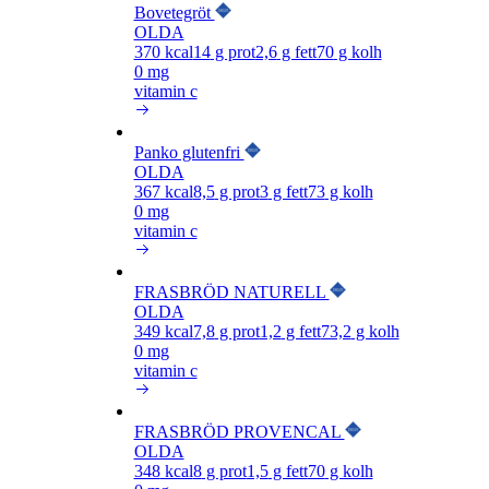
Bovetegröt
OLDA
370
kcal
14
g prot
2,6
g fett
70
g kolh
0 mg
vitamin c
Panko glutenfri
OLDA
367
kcal
8,5
g prot
3
g fett
73
g kolh
0 mg
vitamin c
FRASBRÖD NATURELL
OLDA
349
kcal
7,8
g prot
1,2
g fett
73,2
g kolh
0 mg
vitamin c
FRASBRÖD PROVENCAL
OLDA
348
kcal
8
g prot
1,5
g fett
70
g kolh