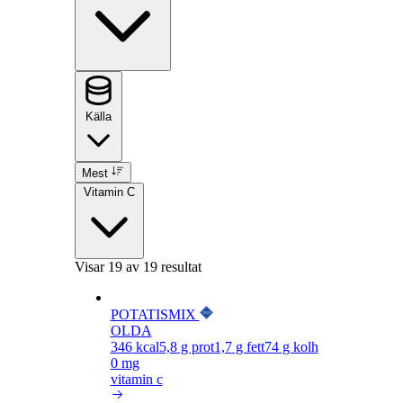
Källa
Mest
Vitamin C
Visar
19
av 19 resultat
POTATISMIX
OLDA
346
kcal
5,8
g prot
1,7
g fett
74
g kolh
0 mg
vitamin c