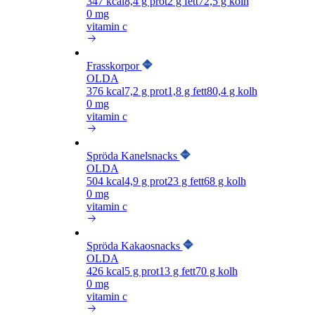
347
kcal
8,4
g prot
2
g fett
72,5
g kolh
0 mg
vitamin c
Frasskorpor
OLDA
376
kcal
7,2
g prot
1,8
g fett
80,4
g kolh
0 mg
vitamin c
Spröda Kanelsnacks
OLDA
504
kcal
4,9
g prot
23
g fett
68
g kolh
0 mg
vitamin c
Spröda Kakaosnacks
OLDA
426
kcal
5
g prot
13
g fett
70
g kolh
0 mg
vitamin c