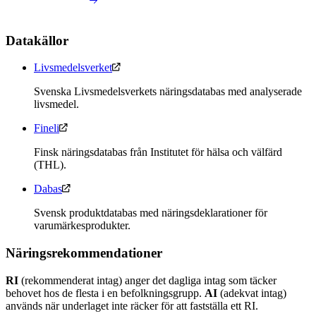
Datakällor
Livsmedelsverket
Svenska Livsmedelsverkets näringsdatabas med analyserade
livsmedel.
Fineli
Finsk näringsdatabas från Institutet för hälsa och välfärd
(THL).
Dabas
Svensk produktdatabas med näringsdeklarationer för
varumärkesprodukter.
Näringsrekommendationer
RI
(rekommenderat intag) anger det dagliga intag som täcker
behovet hos de flesta i en befolkningsgrupp.
AI
(adekvat intag)
används när underlaget inte räcker för att fastställa ett RI.