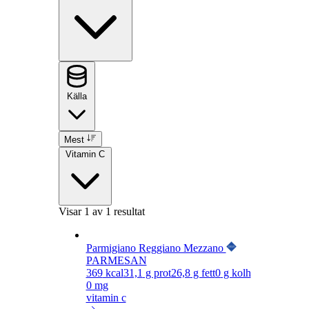
Källa
Mest
Vitamin C
Visar
1
av 1 resultat
Parmigiano Reggiano Mezzano
PARMESAN
369
kcal
31,1
g prot
26,8
g fett
0
g kolh
0 mg
vitamin c