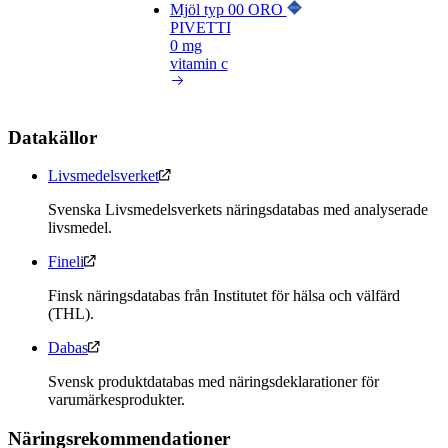
Mjöl typ 00 ORO
PIVETTI
0 mg
vitamin c
Datakällor
Livsmedelsverket
Svenska Livsmedelsverkets näringsdatabas med analyserade
livsmedel.
Fineli
Finsk näringsdatabas från Institutet för hälsa och välfärd
(THL).
Dabas
Svensk produktdatabas med näringsdeklarationer för
varumärkesprodukter.
Näringsrekommendationer