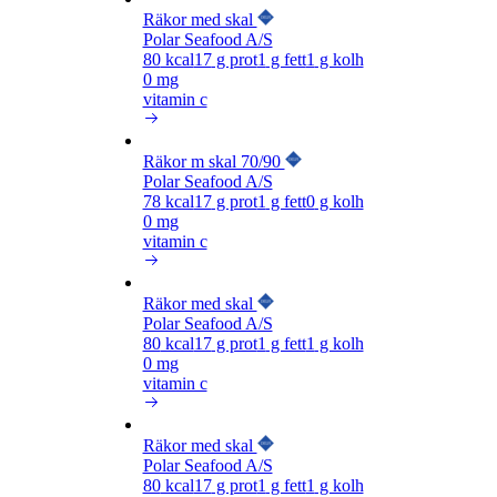
Räkor med skal
Polar Seafood A/S
80
kcal
17
g prot
1
g fett
1
g kolh
0 mg
vitamin c
Räkor m skal 70/90
Polar Seafood A/S
78
kcal
17
g prot
1
g fett
0
g kolh
0 mg
vitamin c
Räkor med skal
Polar Seafood A/S
80
kcal
17
g prot
1
g fett
1
g kolh
0 mg
vitamin c
Räkor med skal
Polar Seafood A/S
80
kcal
17
g prot
1
g fett
1
g kolh