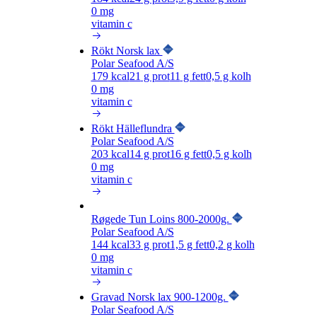
0 mg
vitamin c
Rökt Norsk lax
Polar Seafood A/S
179
kcal
21
g prot
11
g fett
0,5
g kolh
0 mg
vitamin c
Rökt Hälleflundra
Polar Seafood A/S
203
kcal
14
g prot
16
g fett
0,5
g kolh
0 mg
vitamin c
Røgede Tun Loins 800-2000g.
Polar Seafood A/S
144
kcal
33
g prot
1,5
g fett
0,2
g kolh
0 mg
vitamin c
Gravad Norsk lax 900-1200g.
Polar Seafood A/S