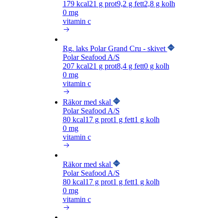
179
kcal
21
g prot
9,2
g fett
2,8
g kolh
0 mg
vitamin c
Rg. laks Polar Grand Cru - skivet
Polar Seafood A/S
207
kcal
21
g prot
8,4
g fett
0
g kolh
0 mg
vitamin c
Räkor med skal
Polar Seafood A/S
80
kcal
17
g prot
1
g fett
1
g kolh
0 mg
vitamin c
Räkor med skal
Polar Seafood A/S
80
kcal
17
g prot
1
g fett
1
g kolh
0 mg
vitamin c