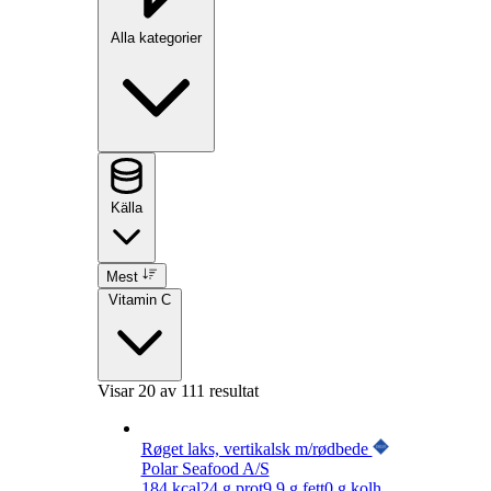
Alla kategorier
Källa
Mest
Vitamin C
Visar
20
av 111 resultat
Røget laks, vertikalsk m/rødbede
Polar Seafood A/S
184
kcal
24
g prot
9,9
g fett
0
g kolh