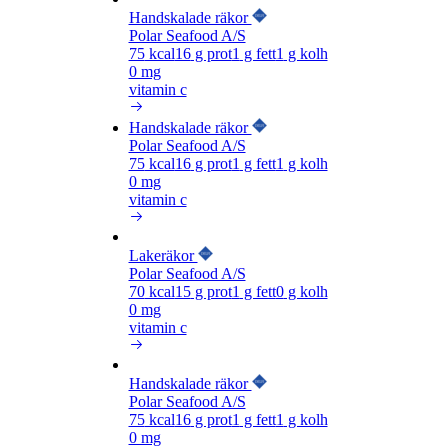
Handskalade räkor
Polar Seafood A/S
75
kcal
16
g prot
1
g fett
1
g kolh
0 mg
vitamin c
Handskalade räkor
Polar Seafood A/S
75
kcal
16
g prot
1
g fett
1
g kolh
0 mg
vitamin c
Lakeräkor
Polar Seafood A/S
70
kcal
15
g prot
1
g fett
0
g kolh
0 mg
vitamin c
Handskalade räkor
Polar Seafood A/S
75
kcal
16
g prot
1
g fett
1
g kolh
0 mg