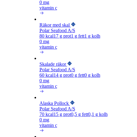
0 mg
vitamin c
Räkor med skal
Polar Seafood A/S
80
kcal
17
g prot
1
g fett
1
g kolh
0 mg
vitamin c
Skalade räkor
Polar Seafood A/S
60
kcal
14
g prot
0
g fett
0
g kolh
0 mg
vitamin c
Alaska Pollock
Polar Seafood A/S
70
kcal
15
g prot
0,5
g fett
0,1
g kolh
0 mg
vitamin c