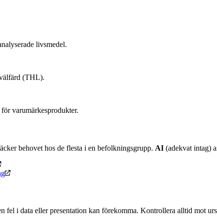
nalyserade livsmedel.
 välfärd (THL).
 för varumärkesprodukter.
äcker behovet hos de flesta i en befolkningsgrupp.
AI
(adekvat intag) an
ag
n fel i data eller presentation kan förekomma. Kontrollera alltid mot u