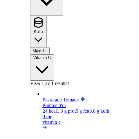
Källa
Mest
Vitamin C
Visar
1
av 1 resultat
Passerade Tomater
Pomme d'or
24
kcal
1,3
g prot
0
g fett
3,8
g kolh
0 mg
vitamin c