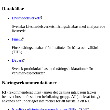
Datakällor
Livsmedelsverket
Svenska Livsmedelsverkets näringsdatabas med analyserade
livsmedel.
Fineli
Finsk näringsdatabas från Institutet för hälsa och välfärd
(THL).
Dabas
Svensk produktdatabas med näringsdeklarationer för
varumärkesprodukter.
Näringsrekommendationer
RI
(rekommenderat intag) anger det dagliga intag som täcker
behovet hos de flesta i en befolkningsgrupp.
AI
(adekvat intag)
används när underlaget inte räcker för att fastställa ett RI.
Nordiska näringsrekommendationer NNR 2023