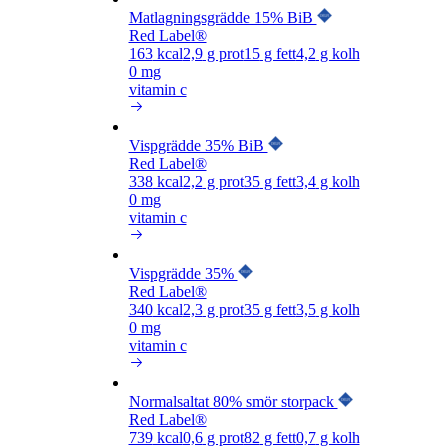
Matlagningsgrädde 15% BiB
Red Label®
163
kcal
2,9
g prot
15
g fett
4,2
g kolh
0 mg
vitamin c
Vispgrädde 35% BiB
Red Label®
338
kcal
2,2
g prot
35
g fett
3,4
g kolh
0 mg
vitamin c
Vispgrädde 35%
Red Label®
340
kcal
2,3
g prot
35
g fett
3,5
g kolh
0 mg
vitamin c
Normalsaltat 80% smör storpack
Red Label®
739
kcal
0,6
g prot
82
g fett
0,7
g kolh