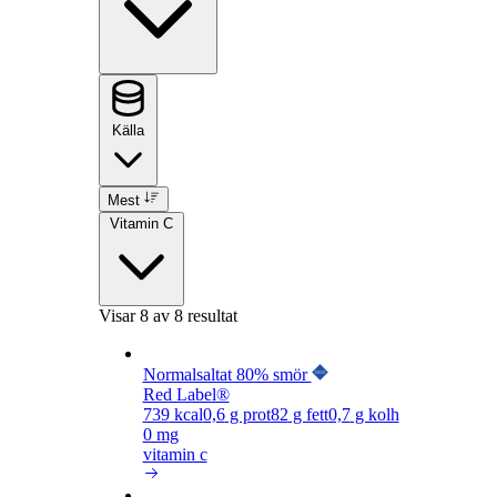
Källa
Mest
Vitamin C
Visar
8
av 8 resultat
Normalsaltat 80% smör
Red Label®
739
kcal
0,6
g prot
82
g fett
0,7
g kolh
0 mg
vitamin c