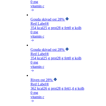
0 mg
vitamin c
Gouda skivad ost 28%
Red Label®
354
kcal
25
g prot
28
g fett
0
g kolh
0 mg
vitamin c
Gouda skivad ost 28%
Red Label®
354
kcal
25
g prot
28
g fett
0
g kolh
0 mg
vitamin c
Riven ost 28%
Red Label®
362
kcal
26
g prot
28
g fett
1,4
g kolh
0 mg
vitamin c