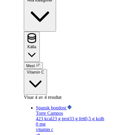
Alla kategorier
Källa
Mest
Vitamin C
Visar
4
av 4 resultat
Spansk bondost
Torre Campos
423
kcal
23
g prot
33
g fett
0,5
g kolh
0 mg
vitamin c