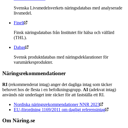
Svenska Livsmedelsverkets näringsdatabas med analyserade
livsmedel.
Fineli
Finsk näringsdatabas från Institutet för hälsa och välfärd
(THL).
Dabas
Svensk produktdatabas med näringsdeklarationer för
varumärkesprodukter.
Näringsrekommendationer
RI
(rekommenderat intag) anger det dagliga intag som täcker
behovet hos de flesta i en befolkningsgrupp.
AI
(adekvat intag)
används när underlaget inte räcker för att fastställa ett RI.
Nordiska näringsrekommendationer NNR 2023
EU-förordning 1169/2011 om dagligt referensintag
Om Näring.se