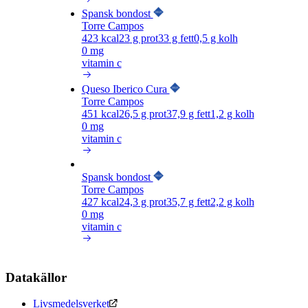
Spansk bondost
Torre Campos
423
kcal
23
g prot
33
g fett
0,5
g kolh
0 mg
vitamin c
Queso Iberico Cura
Torre Campos
451
kcal
26,5
g prot
37,9
g fett
1,2
g kolh
0 mg
vitamin c
Spansk bondost
Torre Campos
427
kcal
24,3
g prot
35,7
g fett
2,2
g kolh
0 mg
vitamin c
Datakällor
Livsmedelsverket