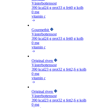
Västerbottensost
390
kcal
24
g prot
33
g fett
0
g kolh
0 mg
vitamin c
Gourmetbit
Västerbottensost
390
kcal
24
g prot
33
g fett
0
g kolh
0 mg
vitamin c
Original riven
Västerbottensost
390
kcal
23
g prot
32
g fett
2,6
g kolh
0 mg
vitamin c
Original riven
Västerbottensost
390
kcal
23
g prot
32
g fett
2,6
g kolh
0 mg