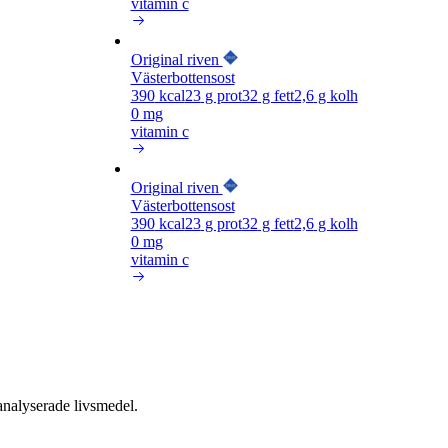
vitamin c
Original riven
Västerbottensost
390
kcal
23
g prot
32
g fett
2,6
g kolh
0 mg
vitamin c
Original riven
Västerbottensost
390
kcal
23
g prot
32
g fett
2,6
g kolh
0 mg
vitamin c
nalyserade livsmedel.