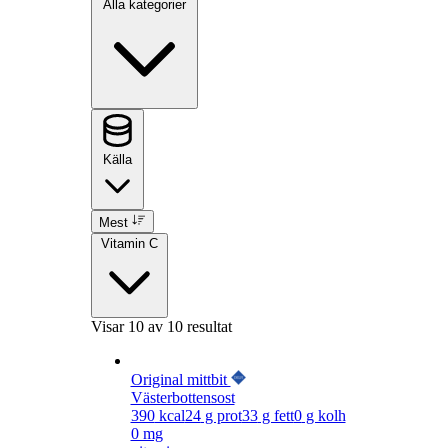
Alla kategorier
Källa
Mest
Vitamin C
Visar
10
av 10 resultat
Original mittbit
Västerbottensost
390
kcal
24
g prot
33
g fett
0
g kolh
0 mg