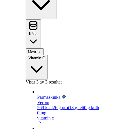
Källa
Mest
Vitamin C
Visar
3
av 3 resultat
Parmaskinka
Veroni
269
kcal
26
g prot
18
g fett
0
g kolh
0 mg
vitamin c