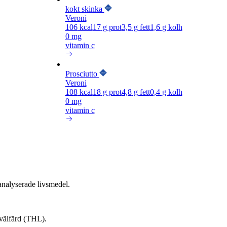
kokt skinka
Veroni
106
kcal
17
g prot
3,5
g fett
1,6
g kolh
0 mg
vitamin c
Prosciutto
Veroni
108
kcal
18
g prot
4,8
g fett
0,4
g kolh
0 mg
vitamin c
nalyserade livsmedel.
 välfärd (THL).