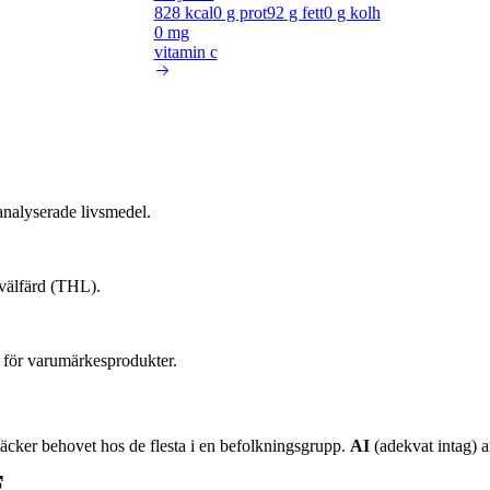
828
kcal
0
g prot
92
g fett
0
g kolh
0 mg
vitamin c
nalyserade livsmedel.
 välfärd (THL).
 för varumärkesprodukter.
äcker behovet hos de flesta i en befolkningsgrupp.
AI
(adekvat intag) an