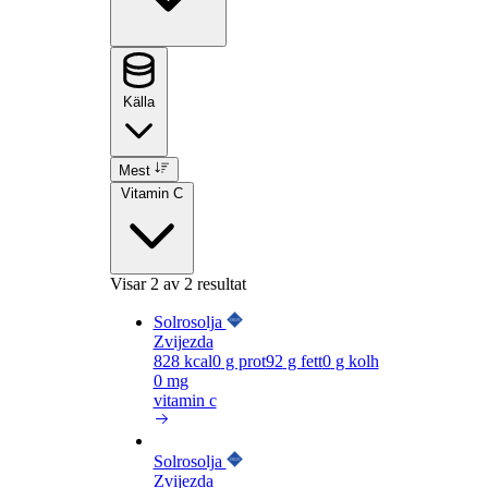
Källa
Mest
Vitamin C
Visar
2
av 2 resultat
Solrosolja
Zvijezda
828
kcal
0
g prot
92
g fett
0
g kolh
0 mg
vitamin c
Solrosolja
Zvijezda